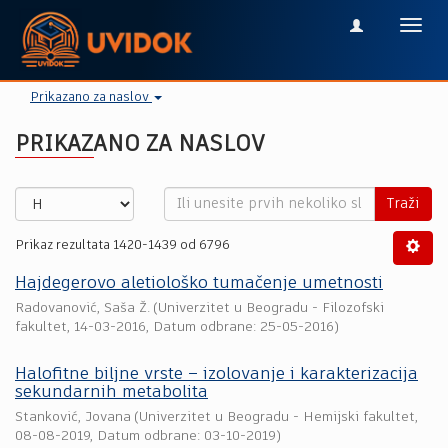
Toggl
navig
Prikazano za naslov
PRIKAZANO ZA NASLOV
Traži
Prikaz rezultata 1420-1439 od 6796
Hajdegerovo aletiološko tumačenje umetnosti
Radovanović, Saša Ž.
(
Univerzitet u Beogradu - Filozofski
fakultet
,
14-03-2016
, Datum odbrane: 25-05-2016)
Halofitne biljne vrste – izolovanje i karakterizacija
sekundarnih metabolita
Stanković, Jovana
(
Univerzitet u Beogradu - Hemijski fakultet
,
08-08-2019
, Datum odbrane: 03-10-2019)