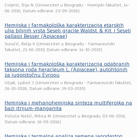
Cvijetić, Ilija N.
(
Univerzitet u Beogradu - Hemijski fakultet
,
14-
06-2016
, Datum odbrane: 23-09-2016)
Hemijska i farmakološka karakterizacija etarskih
ulja biljnih vrsta Seseli gracile Waldst. & Кit. i Seseli
pallasii Besser (Apiaceae)
Suručić, Relja V.
(
Univerzitet u Beogradu - Farmaceutski
fakultet
,
21-06-2019
, Datum odbrane: 14-10-2019)
Hemijska i farmakološka karakterizacija odabranih
taksona roda heracleum L. (Apiaceae), autohtonih
za jugoistočnu Evropu
Ušjak, Ljuboš J.
(
Univerzitet u Beogradu - Farmaceutski fakultet
,
26-10-2018
, Datum odbrane: 19-03-2019)
Hemijska i mehanohemijska sinteza multiferoika na
bazi itrijum-manganita
Počuča-Nešić, Milica M.
(
Univerzitet u Beogradu
,
03-06-2016
,
Datum odbrane: 16-09-2016)
Hemijska i termalna analiza semena jagodastog