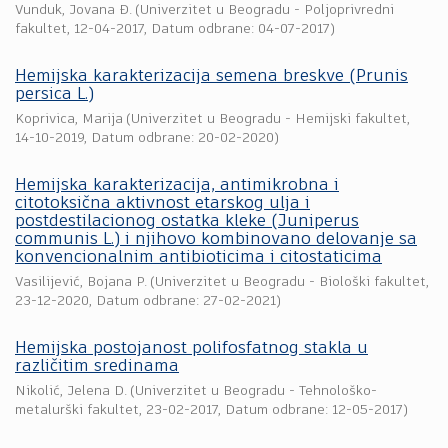
Vunduk, Jovana Đ.
(
Univerzitet u Beogradu - Poljoprivredni
fakultet
,
12-04-2017
, Datum odbrane: 04-07-2017)
Hemijska karakterizacija semena breskve (Prunis
persica L.)
Koprivica, Marija
(
Univerzitet u Beogradu - Hemijski fakultet
,
14-10-2019
, Datum odbrane: 20-02-2020)
Hemijska karakterizacija, antimikrobna i
citotoksična aktivnost etarskog ulja i
postdestilacionog ostatka kleke (Juniperus
communis L.) i njihovo kombinovano delovanje sa
konvencionalnim antibioticima i citostaticima
Vasilijević, Bojana P.
(
Univerzitet u Beogradu - Biološki fakultet
,
23-12-2020
, Datum odbrane: 27-02-2021)
Hemijska postojanost polifosfatnog stakla u
različitim sredinama
Nikolić, Jelena D.
(
Univerzitet u Beogradu - Tehnološko-
metalurški fakultet
,
23-02-2017
, Datum odbrane: 12-05-2017)