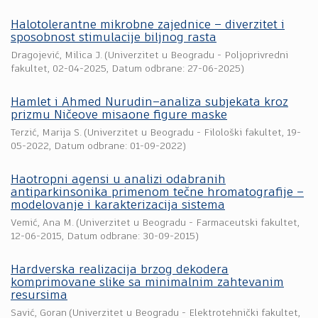
Halotolerantne mikrobne zajednice – diverzitet i
sposobnost stimulacije biljnog rasta
Dragojević, Milica J.
(
Univerzitet u Beogradu - Poljoprivredni
fakultet
,
02-04-2025
, Datum odbrane: 27-06-2025)
Hamlet i Ahmed Nurudin–analiza subjekata kroz
prizmu Ničeove misaone figure maske
Terzić, Marija S.
(
Univerzitet u Beogradu - Filološki fakultet
,
19-
05-2022
, Datum odbrane: 01-09-2022)
Haotropni agensi u analizi odabranih
antiparkinsonika primenom tečne hromatografije –
modelovanje i karakterizacija sistema
Vemić, Ana M.
(
Univerzitet u Beogradu - Farmaceutski fakultet
,
12-06-2015
, Datum odbrane: 30-09-2015)
Hardverska realizacija brzog dekodera
komprimovane slike sa minimalnim zahtevanim
resursima
Savić, Goran
(
Univerzitet u Beogradu - Elektrotehnički fakultet
,