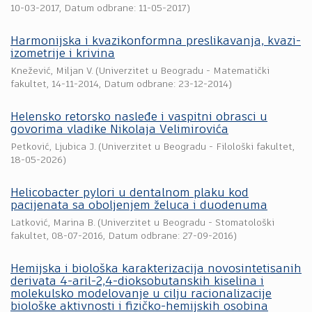
10-03-2017
, Datum odbrane: 11-05-2017)
Harmonijska i kvazikonformna preslikavanja, kvazi-
izometrije i krivina
Knežević, Miljan V.
(
Univerzitet u Beogradu - Matematički
fakultet
,
14-11-2014
, Datum odbrane: 23-12-2014)
Helensko retorsko nasleđe i vaspitni obrasci u
govorima vladike Nikolaja Velimirovića
Petković, Ljubica J.
(
Univerzitet u Beogradu - Filološki fakultet
,
18-05-2026
)
Helicobacter pylori u dentalnom plaku kod
pacijenata sa oboljenjem želuca i duodenuma
Latković, Marina B.
(
Univerzitet u Beogradu - Stomatološki
fakultet
,
08-07-2016
, Datum odbrane: 27-09-2016)
Hemijska i biološka karakterizacija novosintetisanih
derivata 4-aril-2,4-dioksobutanskih kiselina i
molekulsko modelovanje u cilju racionalizacije
biološke aktivnosti i fizičko-hemijskih osobina