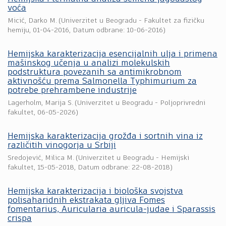
voća
Micić, Darko M.
(
Univerzitet u Beogradu - Fakultet za fizičku
hemiju
,
01-04-2016
, Datum odbrane: 10-06-2016)
Hemijska karakterizacija esencijalnih ulja i primena
mašinskog učenja u analizi molekulskih
podstruktura povezanih sa antimikrobnom
aktivnošću prema Salmonella Typhimurium za
potrebe prehrambene industrije
Lagerholm, Marija S.
(
Univerzitet u Beogradu - Poljoprivredni
fakultet
,
06-05-2026
)
Hemijska karakterizacija grožđa i sortnih vina iz
različitih vinogorja u Srbiji
Sredojević, Milica M.
(
Univerzitet u Beogradu - Hemijski
fakultet
,
15-05-2018
, Datum odbrane: 22-08-2018)
Hemijska karakterizacija i biološka svojstva
polisaharidnih ekstrakata gljiva Fomes
fomentarius, Auricularia auricula-judae i Sparassis
crispa