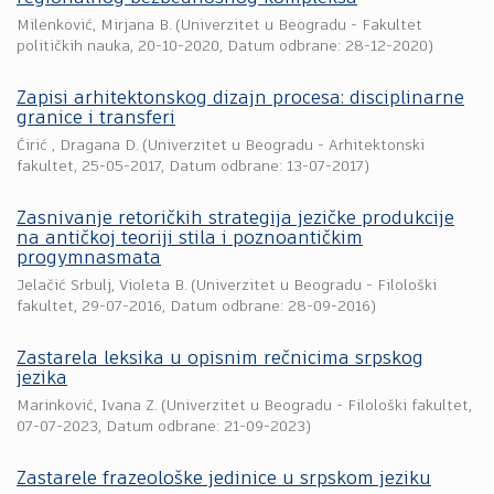
Milenković, Mirjana B.
(
Univerzitet u Beogradu - Fakultet
političkih nauka
,
20-10-2020
, Datum odbrane: 28-12-2020)
Zapisi arhitektonskog dizajn procesa: disciplinarne
granice i transferi
Ćirić , Dragana D.
(
Univerzitet u Beogradu - Arhitektonski
fakultet
,
25-05-2017
, Datum odbrane: 13-07-2017)
Zasnivanje retoričkih strategija jezičke produkcije
na antičkoj teoriji stila i poznoantičkim
progymnasmata
Jelačić Srbulj, Violeta B.
(
Univerzitet u Beogradu - Filološki
fakultet
,
29-07-2016
, Datum odbrane: 28-09-2016)
Zastarela leksika u opisnim rečnicima srpskog
jezika
Marinković, Ivana Z.
(
Univerzitet u Beogradu - Filološki fakultet
,
07-07-2023
, Datum odbrane: 21-09-2023)
Zastarele frazeološke jedinice u srpskom jeziku