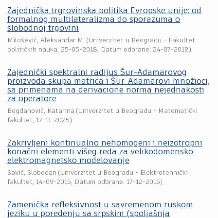
Zajednička trgrovinska politika Evropske unije: od
formalnog multilateralizma do sporazuma o
slobodnoj trgovini
Milošević, Aleksandar M.
(
Univerzitet u Beogradu - Fakultet
političkih nauka
,
25-05-2018
, Datum odbrane: 24-07-2018)
Zajednički spektralni radijus Šur-Adamarovog
proizvoda skupa matrica i Šur-Adamarovi množioci,
sa primenama na derivacione norma nejednakosti
za operatore
Bogdanović, Katarina
(
Univerzitet u Beogradu - Matematički
fakultet
,
17-11-2025
)
Zakrivljeni kontinualno nehomogeni i neizotropni
konačni elementi višeg reda za velikodomensko
elektromagnetsko modelovanje
Savić, Slobodan
(
Univerzitet u Beogradu - Elektrotehnički
fakultet
,
14-09-2015
, Datum odbrane: 17-12-2015)
Zamenička refleksivnost u savremenom ruskom
jeziku u poređenju sa srpskim (spoljašnja