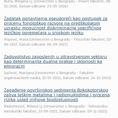
Buha, Milijana Lj.
(
Univerzitet u Beogradu - Pravni fakultet
,
28-
01-2016
, Datum odbrane: 23-05-2016)
Zadatak ponavljanja pseudoreči kao postupak za
procenu fonološkog razvoja na predškolskom
uzrastu: mogućnost diskriminacije specifičnog
jezičkog poremećaja u srpskom jeziku
Popović, Maša
(
Univerzitet u Beogradu - Filozofski fakultet
,
02-
06-2017
, Datum odbrane: 06-09-2017)
Zadovoljstvo zaposlenih u zdravstvenom sektoru
kao determinanta dualne prakse i sklonosti ka
emigraciji
Gačević, Marijana
(
Univerzitet u Beogradu - Fakultet
organizacionih nauka
,
15-07-2021
, Datum odbrane: 24-12-2021)
Zagađenje površinskog sedimenta Bokokotorskog
zaliva teškim metalima i radionuklidima i procena
rizika usled njihove biodostupnosti
Radomirović, Milena Lj.
(
Univerzitet u Beogradu - Tehnološko-
metalurški fakultet
,
21-09-2021
, Datum odbrane: 09-11-2021)