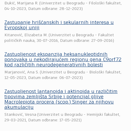
Đukić, Marijana R.
(
Univerzitet u Beogradu - Filološki fakultet
,
04-10-2023
, Datum odbrane: 28-12-2023)
Zastupanje hrišćanskih i sekularnih interesa u
Evropskoj uniji
Kitanović, Elizabeta M.
(
Univerzitet u Beogradu - Fakultet
političkih nauka
,
30-07-2016
, Datum odbrane: 27-09-2016)
Zastupljenost ekspanzija heksanukleotidnih
ponovaka u nekodirajućem regionu gena C9orf72
kod različitih neurodegenerativnih bolesti
Marjanović, Ana S.
(
Univerzitet u Beogradu - Biološki fakultet
,
12-05-2023
, Datum odbrane: 06-07-2023)
Zastupljenost lantanoida i aktinoida u različitim
tipovima zemljišta Srbije i potencijal gljive
Macrolepiota procera (scop.) Singer za njihovu
akumulaciju
Stanković, Vesna
(
Univerzitet u Beogradu - Hemijski fakultet
,
29-03-2021
, Datum odbrane: 17-05-2021)