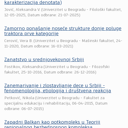
karakterizacija denotata)
Jović, Aleksandra V.
(
Univerzitet u Beogradu - Filološki fakultet
,
12-05-2025
, Datum odbrane: 21-07-2025)
Zamorno ponašanje noseće strukture donje poluge
traktora prve kategorije
Cerović, Vera B.
(
Univerzitet u Beogradu - Mašinski fakultet
,
24-
11-2020
, Datum odbrane: 16-03-2021)
Zanatstvo u srednjovekovnoj Srbiji
Fostikov, Aleksandra
(
Univerzitet u Beogradu - Filozofski
fakultet
,
25-10-2016
, Datum odbrane: 26-12-2016)
Zanemarivanje i zlostavljanje dece u Srbiji -
fenomenologija, etiologija i društvena reakcija
Petković, Nikola
(
Univerzitet u Beogradu - Fakultet za
specijalnu edukaciju i rehabilitaciju
,
06-04-2015
, Datum
odbrane: 06-07-2015)
Zapadni Balkan kao potkompleks u Teoriji
regionalnog bezbednosnog kompleksa