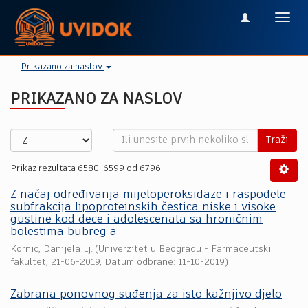
Toggl
navig
Prikazano za naslov
PRIKAZANO ZA NASLOV
Traži
Prikaz rezultata 6580-6599 od 6796
Z načaj određivanja mijeloperoksidaze i raspodele
subfrakcija lipoproteinskih čestica niske i visoke
gustine kod dece i adolescenata sa hroničnim
bolestima bubreg a
Kornic, Danijela Lj.
(
Univerzitet u Beogradu - Farmaceutski
fakultet
,
21-06-2019
, Datum odbrane: 11-10-2019)
Zabrana ponovnog suđenja za isto kažnjivo djelo