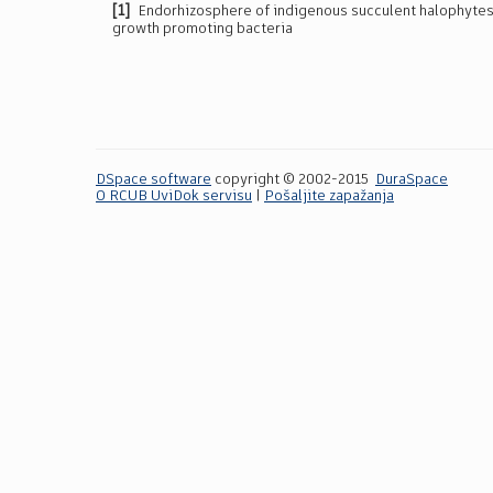
[1]
Endorhizosphere of indigenous succulent halophytes:
growth promoting bacteria
DSpace software
copyright © 2002-2015
DuraSpace
O RCUB UviDok servisu
|
Pošaljite zapažanja