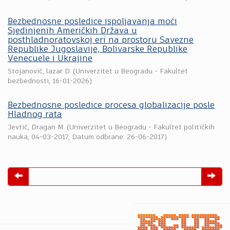
Bezbednosne posledice ispolјavanja moći
Sjedinjenih Američkih Država u
posthladnoratovskoj eri na prostoru Savezne
Republike Jugoslavije, Bolivarske Republike
Venecuele i Ukrajine
Stojanović, lazar D.
(
Univerzitet u Beogradu - Fakultet
bezbednosti
,
16-01-2026
)
Bezbednosne posledice procesa globalizacije posle
Hladnog rata
Jevtić, Dragan M.
(
Univerzitet u Beogradu - Fakultet političkih
nauka
,
04-03-2017
, Datum odbrane: 26-06-2017)