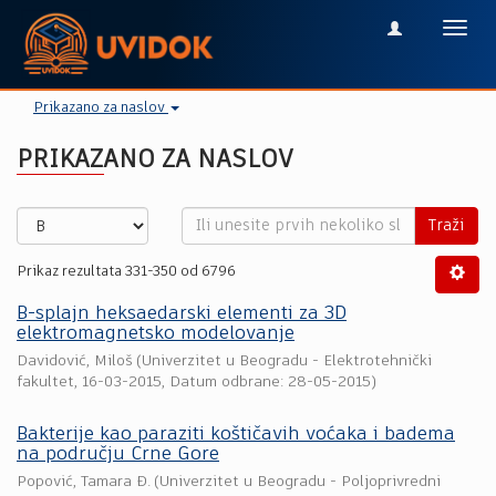
Toggl
navig
Prikazano za naslov
PRIKAZANO ZA NASLOV
Traži
Prikaz rezultata 331-350 od 6796
B-splajn heksaedarski elementi za 3D
elektromagnetsko modelovanјe
Davidović, Miloš
(
Univerzitet u Beogradu - Elektrotehnički
fakultet
,
16-03-2015
, Datum odbrane: 28-05-2015)
Bakterije kao paraziti koštičavih voćaka i badema
na području Crne Gore
Popović, Tamara Đ.
(
Univerzitet u Beogradu - Poljoprivredni