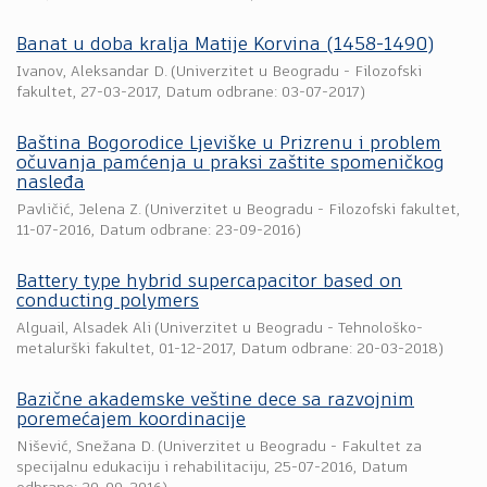
Banat u doba kralja Matije Korvina (1458-1490)
Ivanov, Aleksandar D.
(
Univerzitet u Beogradu - Filozofski
fakultet
,
27-03-2017
, Datum odbrane: 03-07-2017)
Baština Bogorodice Ljeviške u Prizrenu i problem
očuvanja pamćenja u praksi zaštite spomeničkog
nasleđa
Pavličić, Jelena Z.
(
Univerzitet u Beogradu - Filozofski fakultet
,
11-07-2016
, Datum odbrane: 23-09-2016)
Battery type hybrid supercapacitor based on
conducting polymers
Alguail, Alsadek Ali
(
Univerzitet u Beogradu - Tehnološko-
metalurški fakultet
,
01-12-2017
, Datum odbrane: 20-03-2018)
Bazične akademske veštine dece sa razvojnim
poremećajem koordinacije
Nišević, Snežana D.
(
Univerzitet u Beogradu - Fakultet za
specijalnu edukaciju i rehabilitaciju
,
25-07-2016
, Datum