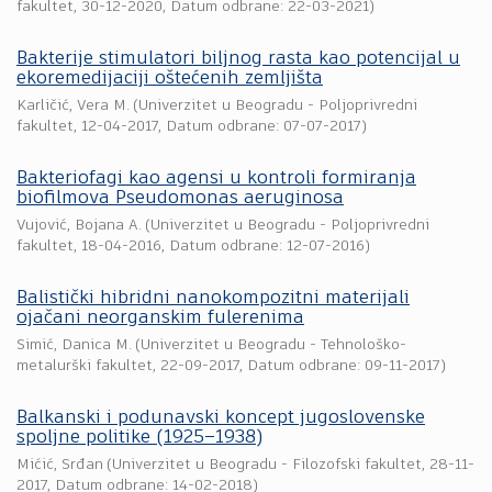
fakultet
,
30-12-2020
, Datum odbrane: 22-03-2021)
Bakterije stimulatori biljnog rasta kao potencijal u
ekoremedijaciji oštećenih zemljišta
Karličić, Vera M.
(
Univerzitet u Beogradu - Poljoprivredni
fakultet
,
12-04-2017
, Datum odbrane: 07-07-2017)
Bakteriofagi kao agensi u kontroli formiranja
biofilmova Pseudomonas aeruginosa
Vujović, Bojana A.
(
Univerzitet u Beogradu - Poljoprivredni
fakultet
,
18-04-2016
, Datum odbrane: 12-07-2016)
Balistički hibridni nanokompozitni materijali
ojačani neorganskim fulerenima
Simić, Danica M.
(
Univerzitet u Beogradu - Tehnološko-
metalurški fakultet
,
22-09-2017
, Datum odbrane: 09-11-2017)
Balkanski i podunavski koncept jugoslovenske
spoljne politike (1925–1938)
Mićić, Srđan
(
Univerzitet u Beogradu - Filozofski fakultet
,
28-11-
2017
, Datum odbrane: 14-02-2018)