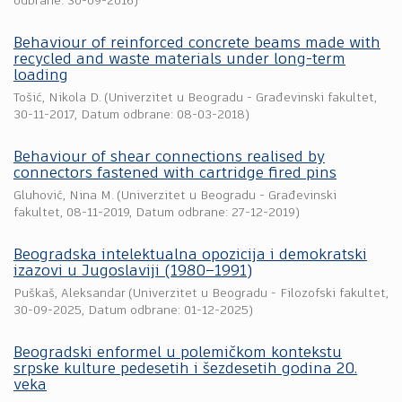
odbrane: 30-09-2016)
Behaviour of reinforced concrete beams made with
recycled and waste materials under long-term
loading
Tošić, Nikola D.
(
Univerzitet u Beogradu - Građevinski fakultet
,
30-11-2017
, Datum odbrane: 08-03-2018)
Behaviour of shear connections realised by
connectors fastened with cartridge fired pins
Gluhović, Nina M.
(
Univerzitet u Beogradu - Građevinski
fakultet
,
08-11-2019
, Datum odbrane: 27-12-2019)
Beogradska intelektualna opozicija i demokratski
izazovi u Jugoslaviji (1980–1991)
Puškaš, Aleksandar
(
Univerzitet u Beogradu - Filozofski fakultet
,
30-09-2025
, Datum odbrane: 01-12-2025)
Beogradski enformel u polemičkom kontekstu
srpske kulture pedesetih i šezdesetih godina 20.
veka