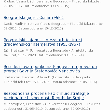
Kruljac, Vesna L.
(
Univerzitet u Beogradu - Filozofski fakultet
,
22-05-2015
, Datum odbrane: 09-09-2015)
Beogradski gajret Osman Đikić
Dacić, Nadir H.
(
Univerzitet u Beogradu - Filološki fakultet
,
16-
09-2015
, Datum odbrane: 10-12-2015)
Beogradski sajam - sinteza arhitekture i
građevinskog inženjerstva (1953-1957)
Ilić, Bratislav M.
(
Univerzitet u Beogradu - Arhitektonski
fakultet
,
15-12-2023
, Datum odbrane: 08-07-2024)
Besede, slova i pouke na Blagovesti u prevodu i
preradi Gavrila Stefanovića Venclovića
Stefanović-Banović, Milesa D.
(
Univerzitet u Beogradu -
Filološki fakultet
,
15-01-2016
, Datum odbrane: 06-05-2016)
Bezbednosna procena kao činilac strategije
nacionalne bezbednosti Republike Srbije
Milosavljević, Branislav S.
(
Univerzitet u Beogradu - Fakultet
bezbednosti
,
31-05-2019
, Datum odbrane: 30-09-2019)