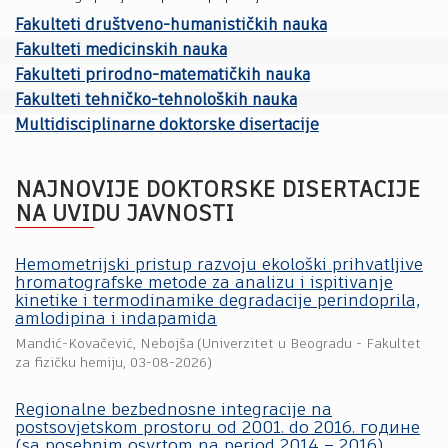
Fakulteti društveno-humanističkih nauka
Fakulteti medicinskih nauka
Fakulteti prirodno-matematičkih nauka
Fakulteti tehničko-tehnoloških nauka
Multidisciplinarne doktorske disertacije
NAJNOVIJE DOKTORSKE DISERTACIJE
NA UVIDU JAVNOSTI
Hemometrijski pristup razvoju ekološki prihvatljive
hromatografske metode za analizu i ispitivanje
kinetike i termodinamike degradacije perindoprila,
amlodipina i indapamida
Mandić-Kovačević, Nebojša
(
Univerzitet u Beogradu - Fakultet
za fizičku hemiju
,
03-08-2026
)
Regionalne bezbednosne integracije na
postsovjetskom prostoru od 2001. do 2016. године
(sa posebnim osvrtom na period 2014 – 2016)