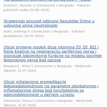
Knežević , Božidar Lj.
(
Univerzitet u Beogradu - Fakultet
političkih nauka
,
03-08-2026
)
Strategijski koncept odbrane Republike Srbije u
uslovima vojne neutralnosti
Đukić, Anđelija R.
(
Univerzitet u Beogradu - Fakultet
bezbednosti
,
28-07-2026
)
Uticaj primene visokih doza vitamina D3, D2, B12 i
folne kiseline na regeneraciju perifernog nerva i
oporavak lokomotorne funkcije na modelu povrede
femoralnog nerva kod pacova
Basailović , Miloš S.
(
Univerzitet u Beogradu - Medicinski
fakultet
,
31-07-2026
)
Uticaj inhalacione premedikacije
deksmedetomidinom na parametre oksidativnog i
inflamatornog stresa kod tonzilotomije sa
adenoidektomijom u dečijem uzrastu
Stevanović, Vesna V.
(
Univerzitet u Beogradu - Medicinski
fakultet
,
31-07-2026
)