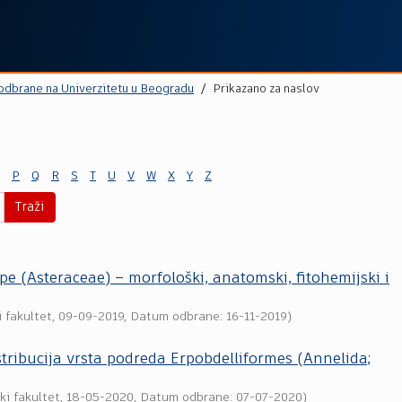
 odbrane na Univerzitetu u Beogradu
Prikazano za naslov
P
Q
R
S
T
U
V
W
X
Y
Z
Traži
 (Asteraceae) – morfološki, anatomski, fitohemijski i
 fakultet
,
09-09-2019
, Datum odbrane: 16-11-2019)
istribucija vrsta podreda Erpobdelliformes (Annelida;
ki fakultet
,
18-05-2020
, Datum odbrane: 07-07-2020)