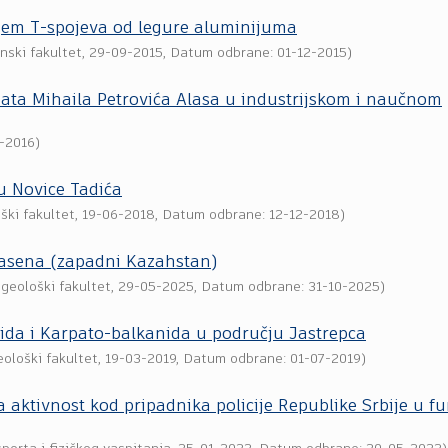
jem T-spojeva od legure aluminijuma
nski fakultet
,
29-09-2015
, Datum odbrane: 01-12-2015)
nata Mihaila Petrovića Alasa u industrijskom i naučnom
1-2016
)
u Novice Tadića
ški fakultet
,
19-06-2018
, Datum odbrane: 12-12-2018)
basena (zapadni Kazahstan)
geološki fakultet
,
29-05-2025
, Datum odbrane: 31-10-2025)
ida i Karpato-balkanida u području Jastrepca
ološki fakultet
,
19-03-2019
, Datum odbrane: 01-07-2019)
a aktivnost kod pripadnika policije Republike Srbije u fu