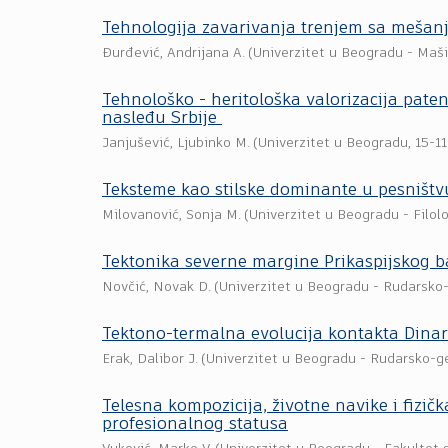
Tehnologija zavarivanja trenjem sa mešan
Đurđević, Andrijana A.
(
Univerzitet u Beogradu - Maši
Tehnološko - heritološka valorizacija pate
nasleđu Srbije
Janjušević, Ljubinko M.
(
Univerzitet u Beogradu
,
15-1
Teksteme kao stilske dominante u pesništv
Milovanović, Sonja M.
(
Univerzitet u Beogradu - Filolo
Tektonika severne margine Prikaspijskog 
Novčić, Novak D.
(
Univerzitet u Beogradu - Rudarsko-
Tektono-termalna evolucija kontakta Dinar
Erak, Dalibor J.
(
Univerzitet u Beogradu - Rudarsko-ge
Telesna kompozicija, životne navike i fizičk
profesionalnog statusa