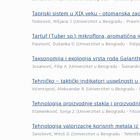
Tapijski sistem u XIX veku - otomanska z
Todorović, Miljana J.
(
Univerzitet u Beogradu - Pravni
Tartuf (Tuber sp.): mikroflora, aromatična 
Paunović, Dušanka D.
(
Univerzitet u Beogradu - Poljo
Taкsonomija i eкologija vrsta roda Galanthu
Jovanović, Filip A.
(
Univerzitet u Beogradu - Šumarski
Tehničko – taktički indikatori uspešnosti u
Vićentijević, Aleksandar R.
(
Univerzitet u Beogradu - F
Tehnologija proizvodnje stakla i proizvodn
Stamenković, Sonja Z.
(
Univerzitet u Beogradu - Filoz
Tehnologija valorizacije korisnih metala iz
Janošević, Miloš D.
(
Univerzitet u Beogradu - Tehnički