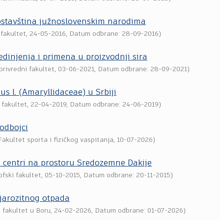
aostavština južnoslovenskim narodima
 fakultet
,
24-05-2016
, Datum odbrane: 28-09-2016)
jedinjenja i primena u proizvodnji sira
privredni fakultet
,
03-06-2021
, Datum odbrane: 28-09-2021)
s l. (Amaryllidaceae) u Srbiji
 fakultet
,
22-04-2019
, Datum odbrane: 24-06-2019)
 odbojci
akultet sporta i fizičkog vaspitanja
,
10-07-2026
)
i centri na prostoru Sredozemne Dakije
ofski fakultet
,
05-10-2015
, Datum odbrane: 20-11-2015)
 jarozitnog otpada
 fakultet u Boru
,
24-02-2026
, Datum odbrane: 01-07-2026)