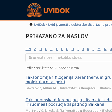
UviDok - Uvid javnosti u doktorske disertacije pre
PRIKAZANO ZA NASLOV
0-9
A
B
C
D
E
F
G
H
I
J
K
L
M
N
O
Prikaz rezultata 5503-5522 od 6796
Taksonomija i filogenija Xeranthemum grupe
molekularni aspekti
Gavrilović, Milan M.
(
Univerzitet u Beogradu - Biološki
Taksonomska diferencijacija, diverzitet i d
Hirudinea) područja zapadnog Balkana
Marinković, Nikola S.
(
Univerzitet u Beogradu - Biološ