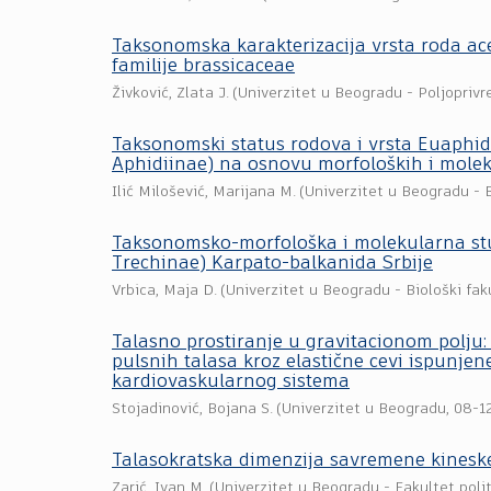
Taksonomska karakterizacija vrsta roda acer
familije brassicaceae
Živković, Zlata J.
(
Univerzitet u Beogradu - Poljoprivr
Taksonomski status rodova i vrsta Euaphi
Aphidiinae) na osnovu morfoloških i molek
Ilić Milošević, Marijana M.
(
Univerzitet u Beogradu - B
Taksonomsko-morfološka i molekularna stud
Trechinae) Karpato-balkanida Srbije
Vrbica, Maja D.
(
Univerzitet u Beogradu - Biološki fak
Talasno prostiranje u gravitacionom polju: 
pulsnih talasa kroz elastične cevi ispunje
kardiovaskularnog sistema
Stojadinović, Bojana S.
(
Univerzitet u Beogradu
,
08-1
Talasokratska dimenzija savremene kineske
Zarić, Ivan M.
(
Univerzitet u Beogradu - Fakultet poli