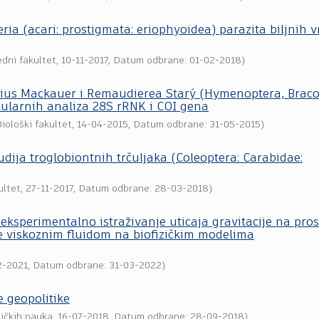
ia (acari: prostigmata: eriophyoidea) parazita biljnih v
edni fakultet
,
10-11-2017
, Datum odbrane: 01-02-2018)
dius Mackauer i Remaudierea Starý (Hymenoptera, Braco
ularnih analiza 28S rRNK i COI gena
iološki fakultet
,
14-04-2015
, Datum odbrane: 31-05-2015)
ija troglobiontnih trčuljaka (Coleoptera: Carabidae:
ultet
,
27-11-2017
, Datum odbrane: 28-03-2018)
eksperimentalno istraživanje uticaja gravitacije na pros
ne viskoznim fluidom na biofizičkim modelima
2-2021
, Datum odbrane: 31-03-2022)
 geopolitike
tičkih nauka
,
16-07-2018
, Datum odbrane: 28-09-2018)