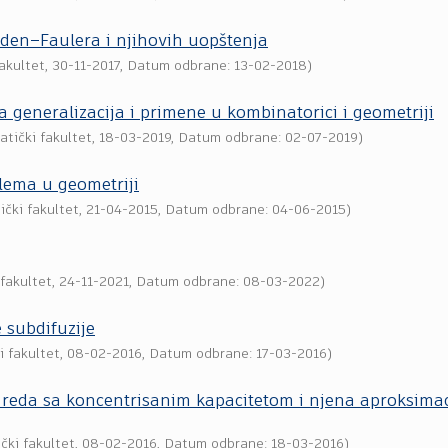
den–Faulera i njihovih uopštenja
akultet
,
30-11-2017
, Datum odbrane: 13-02-2018)
a generalizacija i primene u kombinatorici i geometriji
tički fakultet
,
18-03-2019
, Datum odbrane: 02-07-2019)
lema u geometriji
čki fakultet
,
21-04-2015
, Datum odbrane: 04-06-2015)
fakultet
,
24-11-2021
, Datum odbrane: 08-03-2022)
 subdifuzije
 fakultet
,
08-02-2016
, Datum odbrane: 17-03-2016)
 reda sa koncentrisanim kapacitetom i njena aproksimac
čki fakultet
,
08-02-2016
, Datum odbrane: 18-03-2016)