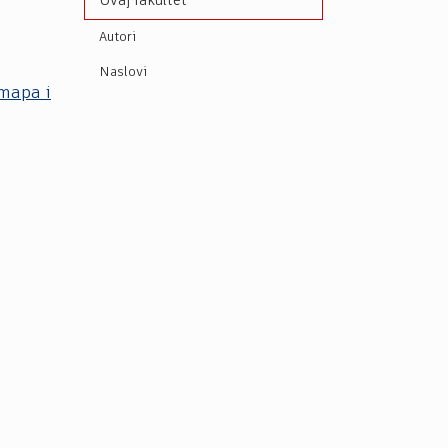
Ovaj fakultet
Autori
Naslovi
mapa i