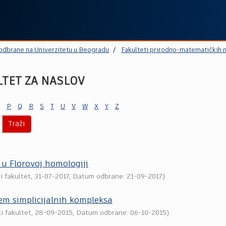
 odbrane na Univerzitetu u Beogradu
Fakulteti prirodno-matematičkih 
LTET ZA NASLOV
P
Q
R
S
T
U
V
W
X
Y
Z
Traži
 u Florovoj homologiji
i fakultet
,
31-07-2017
, Datum odbrane: 21-09-2017)
em simplicijalnih kompleksa
i fakultet
,
28-09-2015
, Datum odbrane: 06-10-2015)