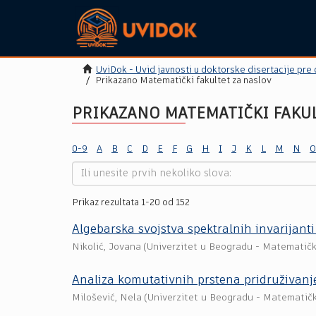
UviDok - Uvid javnosti u doktorske disertacije pre
Prikazano Matematički fakultet za naslov
PRIKAZANO MATEMATIČKI FAKU
0-9
A
B
C
D
E
F
G
H
I
J
K
L
M
N
O
Prikaz rezultata 1-20 od 152
Algebarska svojstva spektralnih invarijanti
Nikolić, Jovana
(
Univerzitet u Beogradu - Matematičk
Analiza komutativnih prstena pridruživanj
Milošević, Nela
(
Univerzitet u Beogradu - Matematičk