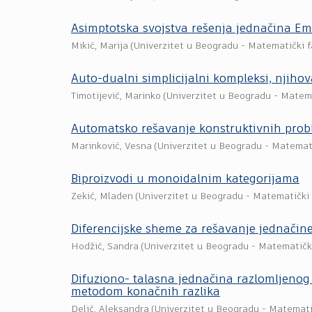
Asimptotska svojstva rešenja jednačina Em
Mikić, Marija
(
Univerzitet u Beogradu - Matematički f
Auto-dualni simplicijalni kompleksi, njihov
Timotijević, Marinko
(
Univerzitet u Beogradu - Matema
Automatsko rešavanje konstruktivnih prob
Marinković, Vesna
(
Univerzitet u Beogradu - Matemati
Biproizvodi u monoidalnim kategorijama
Zekić, Mladen
(
Univerzitet u Beogradu - Matematički 
Diferencijske sheme za rešavanje jednačine
Hodžić, Sandra
(
Univerzitet u Beogradu - Matematički
Difuziono- talasna jednačina razlomljenog
metodom konačnih razlika
Delić, Aleksandra
(
Univerzitet u Beogradu - Matemati