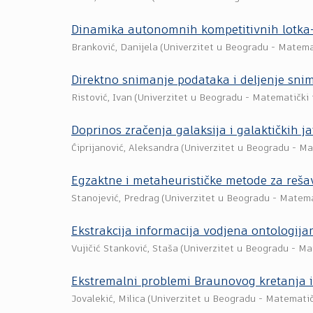
Dinamika autonomnih kompetitivnih lotka-
Branković, Danijela
(
Univerzitet u Beogradu - Matema
Direktno snimanje podataka i deljenje sni
Ristović, Ivan
(
Univerzitet u Beogradu - Matematički 
Doprinos zračenja galaksija i galaktičkih
Ćiprijanović, Aleksandra
(
Univerzitet u Beogradu - Ma
Egzaktne i metaheurističke metode za reša
Stanojević, Predrag
(
Univerzitet u Beogradu - Matema
Ekstrakcija informacija vodjena ontologija
Vujičić Stanković, Staša
(
Univerzitet u Beogradu - Ma
Ekstremalni problemi Braunovog kretanja i
Jovalekić, Milica
(
Univerzitet u Beogradu - Matematič