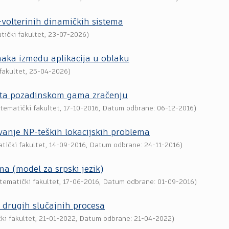
volterinih dinamičkih sistema
tički fakultet
,
23-07-2026
)
maka izmedu aplikacija u oblaku
fakultet
,
25-04-2026
)
 jata pozadinskom gama zračenju
tematički fakultet
,
17-10-2016
, Datum odbrane: 06-12-2016)
vanje NP-teških lokacijskih problema
tički fakultet
,
14-09-2016
, Datum odbrane: 24-11-2016)
ma (model za srpski jezik)
tematički fakultet
,
17-06-2016
, Datum odbrane: 01-09-2016)
 drugih slučajnih procesa
ki fakultet
,
21-01-2022
, Datum odbrane: 21-04-2022)