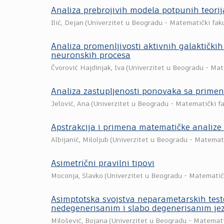
Analiza prebrojivih modela potpunih teorij
Ilić, Dejan
(
Univerzitet u Beogradu - Matematički fak
Analiza promenljivosti aktivnih galaktič
neuronskih procesa
Čvorović Hajdinjak, Iva
(
Univerzitet u Beogradu - Mat
Analiza zastupljenosti ponovaka sa primen
Jelović, Ana
(
Univerzitet u Beogradu - Matematički fa
Apstrakcija i primena matematičke analize
Albijanić, Miloljub
(
Univerzitet u Beogradu - Matemati
Asimetrični pravilni tipovi
Moconja, Slavko
(
Univerzitet u Beogradu - Matematič
Asimptotska svojstva neparametarskih test
nedegenerisanim i slabo degenerisanim j
Milošević, Bojana
(
Univerzitet u Beogradu - Matemati