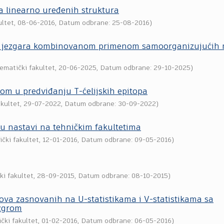
a linearno uređenih struktura
ultet
,
08-06-2016
, Datum odbrane: 25-08-2016)
kih jezgara kombinovanom primenom samoorganizujućih 
ematički fakultet
,
20-06-2025
, Datum odbrane: 29-10-2025)
om u predviđanju T-ćelijskih epitopa
kultet
,
29-07-2022
, Datum odbrane: 30-09-2022)
 u nastavi na tehničkim fakultetima
čki fakultet
,
12-01-2016
, Datum odbrane: 09-05-2016)
ki fakultet
,
28-09-2015
, Datum odbrane: 08-10-2015)
ova zasnovanih na U-statistikama i V-statistikama sa
ezgrom
čki fakultet
,
01-02-2016
, Datum odbrane: 06-05-2016)