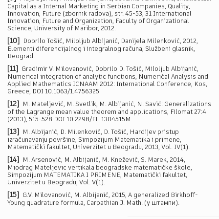
Capital as a Internal Marketing in Serbian Companies, Quality,
Innovation, Future (zbornik radova), str. 45-53, 31 International
Innovation, Future and Organization, Faculty of Organizational
Science, University of Maribor, 2012.
[10]
Dobrilo Tošić, Miloljub Albijanić, Danijela Milenković, 2012,
Elementi diferencijalnog i integralnog računa, Službeni glasnik,
Beograd.
[11]
Gradimir V. Milovanović, Dobrilo D. Tošić, Miloljub Albijanić,
Numerical integration of analytic functions, Numerićal Analysis and
Applied Mathematics ICNAAM 2012: International Conference, Kos,
Greece, DOI 10.1063/1.4756325
[12]
M. Mateljević, M. Svetlik, M. Albijanić, N. Savić: Generalizations
of the Lagrange mean value theorem and applications, Filomat 27:4
(2013), 515-528 DOI 10.2298/FIL1304515M
[13]
M. Albijanić, D. Milenković, D. Tošić, Hardijev pristup
izračunavanju površine, Simpozijum Matematika i primene,
Matematički fakultet, Univerzitet u Beogradu, 2013, Vol. IV(1).
[14]
M. Arsenović, M. Albijanić, M. Knežević, S. Marek, 2014,
Miodrag Mateljevic vertikala beogradske matematičke škole,
Simpozijum MATEMATIKA I PRIMENE, Matematički fakultet,
Univerzitet u Beogradu, Vol. V(1).
[15]
G.V. Milovanović, M. Albijanić, 2015, A generalized Birkhoff-
Young quadrature formula, Carpathian J. Math. (у штампи).