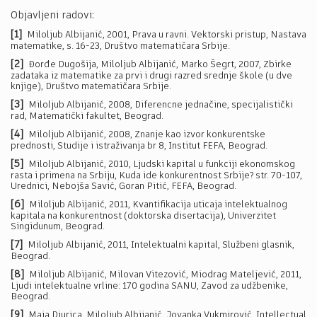
Objavljeni radovi:
[1]
Miloljub Albijanić, 2001, Prava u ravni. Vektorski pristup, Nastava
matematike, s. 16-23, Društvo matematičara Srbije.
[2]
Đorđe Dugošija, Miloljub Albijanić, Marko Šegrt, 2007, Zbirke
zadataka iz matematike za prvi i drugi razred srednje škole (u dve
knjige), Društvo matematičara Srbije.
[3]
Miloljub Albijanić, 2008, Diferencne jednačine, specijalistički
rad, Matematički fakultet, Beograd.
[4]
Miloljub Albijanić, 2008, Znanje kao izvor konkurentske
prednosti, Studije i istraživanja br 8, Institut FEFA, Beograd.
[5]
Miloljub Albijanić, 2010, Ljudski kapital u funkciji ekonomskog
rasta i primena na Srbiju, Kuda ide konkurentnost Srbije? str. 70-107,
Urednici, Nebojša Savić, Goran Pitić, FEFA, Beograd.
[6]
Miloljub Albijanić, 2011, Kvantifikacija uticaja intelektualnog
kapitala na konkurentnost (doktorska disertacija), Univerzitet
Singidunum, Beograd.
[7]
Miloljub Albijanić, 2011, Intelektualni kapital, Službeni glasnik,
Beograd.
[8]
Miloljub Albijanić, Milovan Vitezović, Miodrag Mateljević, 2011,
Ljudi intelektualne vrline: 170 godina SANU, Zavod za udžbenike,
Beograd.
[9]
Maja Djurica, Miloljub Albijanić, Jovanka Vukmirović, Intellectual