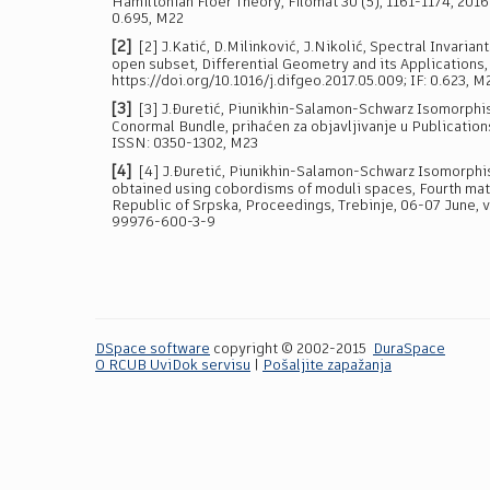
Hamiltonian Floer Theory, Filomat 30 (5), 1161-1174, 2016
0.695, M22
[2]
[2] J.Katić, D.Milinković, J.Nikolić, Spectral Invaria
open subset, Differential Geometry and its Applications, 
https://doi.org/10.1016/j.difgeo.2017.05.009; IF: 0.623, M
[3]
[3] J.Đuretić, Piunikhin-Salamon-Schwarz Isomorphis
Conormal Bundle, prihaćen za objavljivanje u Publication
ISSN: 0350-1302, M23
[4]
[4] J.Đuretić, Piunikhin-Salamon-Schwarz Isomorphi
obtained using cobordisms of moduli spaces, Fourth mat
Republic of Srpska, Proceedings, Trebinje, 06-07 June, vo
99976-600-3-9
DSpace software
copyright © 2002-2015
DuraSpace
O RCUB UviDok servisu
|
Pošaljite zapažanja