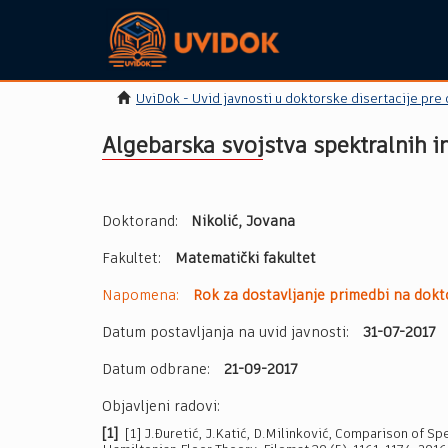
UviDok - Uvid javnosti u doktorske disertacije pre
Algebarska svojstva spektralnih in
Doktorand:
Nikolić, Jovana
Fakultet:
Matematički fakultet
Napomena:
Rok za dostavljanje primedbi na dokto
Datum postavljanja na uvid javnosti:
31-07-2017
Datum odbrane:
21-09-2017
Objavljeni radovi:
[1]
[1] J.Đuretić, J.Katić, D.Milinković, Comparison of Sp