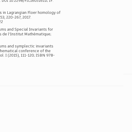
. DOI 10.2298/FIL1605161D; IF:
nts in Lagrangian Floer homology of
53, 220-267, 2017.
22
ms and Special Invariants for
s de l'Institut Mathématique;
sms and symplectic invariants
hematical conference of the
l. I (2015), 111-120; ISBN 978-