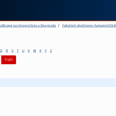
 odbrane na Univerzitetu u Beogradu
Fakulteti društveno-humanistički
Q
R
S
T
U
V
W
X
Y
Z
Traži