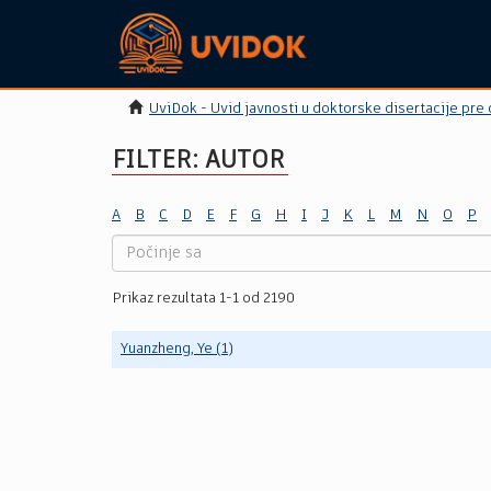
UviDok - Uvid javnosti u doktorske disertacije pre
FILTER: AUTOR
A
B
C
D
E
F
G
H
I
J
K
L
M
N
O
P
Prikaz rezultata 1-1 od 2190
Yuanzheng, Ye (1)