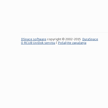
DSpace software
copyright © 2002-2015
DuraSpace
O RCUB UviDok servisu
|
Pošaljite zapažanja