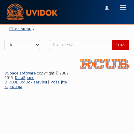
Toggl
navig
Filter: Autor
Traži
DSpace software
copyright © 2002-
2015
DuraSpace
O RCUB UviDok servisu
|
Pošaljite
zapažanja