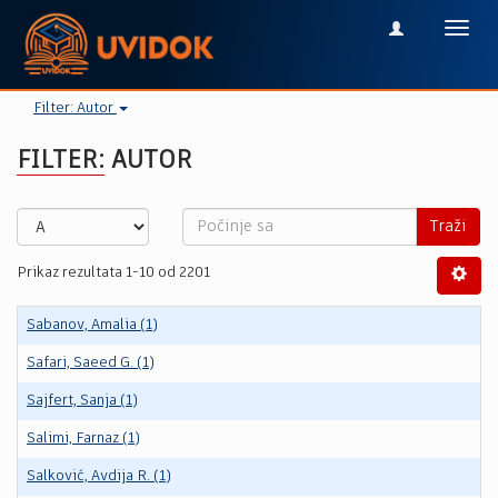
Toggl
navig
Filter: Autor
FILTER: AUTOR
Traži
Prikaz rezultata 1-10 od 2201
Sabanov, Amalia (1)
Safari, Saeed G. (1)
Sajfert, Sanja (1)
Salimi, Farnaz (1)
Salković, Avdija R. (1)