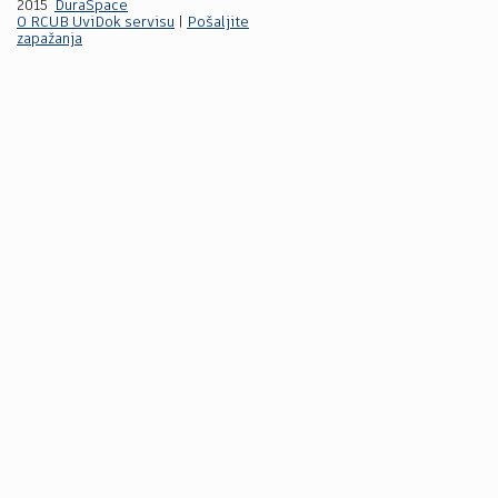
2015
DuraSpace
O RCUB UviDok servisu
|
Pošaljite
zapažanja