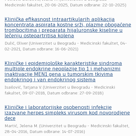
Medicinski fakultet
,
20-06-2025
, Datum odbrane: 22-10-2025)
Klinička efikasnost intraartikularih aplikacija
koncentrata aspirata kostne srži, plazme obogaćene
trombocitima i preparata hijaluronske kiseline u
lečenju osteoartritisa kolena
Dulić, Oliver
(
Univerzitet u Beogradu - Medicinski fakultet
,
04-
02-2021
, Datum odbrane: 16-06-2021)
Kliničke i epidemiološke karakteristike sindroma
multiple endokrine neoplazije tip 1 i mehanizmi
inaktivacije MEN1 gena u tumorskim tkivima
endokrinog i van endokrinog sistema
Isailović, Tatjana V.
(
Univerzitet u Beogradu - Medicinski
fakultet
,
09-07-2018
, Datum odbrane: 27-09-2018)
Kliničke i laboratorijske osobenosti infekcije
izazvane herpes simpleks virusom kod novorodjene
dece
Martić, Jelena M.
(
Univerzitet u Beogradu - Medicinski fakultet
,
28-04-2016
, Datum odbrane: 14-07-2016)