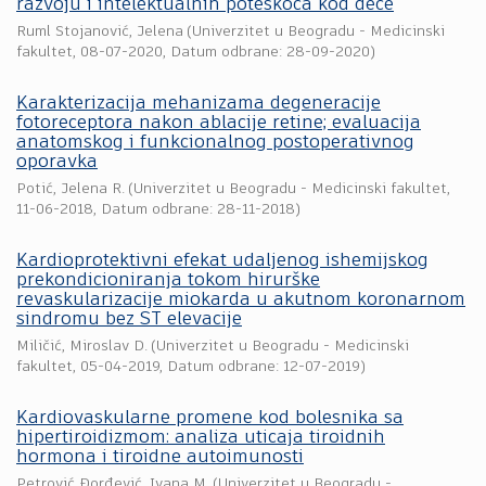
razvoju i intelektualnih poteškoća kod dece
Ruml Stojanović, Jelena
(
Univerzitet u Beogradu - Medicinski
fakultet
,
08-07-2020
, Datum odbrane: 28-09-2020)
Karakterizacija mehanizama degeneracije
fotoreceptora nakon ablacije retine; evaluacija
anatomskog i funkcionalnog postoperativnog
oporavka
Potić, Jelena R.
(
Univerzitet u Beogradu - Medicinski fakultet
,
11-06-2018
, Datum odbrane: 28-11-2018)
Kardioprotektivni efekat udaljenog ishemijskog
prekondicioniranja tokom hirurške
revaskularizacije miokarda u akutnom koronarnom
sindromu bez ST elevacije
Miličić, Miroslav D.
(
Univerzitet u Beogradu - Medicinski
fakultet
,
05-04-2019
, Datum odbrane: 12-07-2019)
Kardiovaskularne promene kod bolesnika sa
hipertiroidizmom: analiza uticaja tiroidnih
hormona i tiroidne autoimunosti
Petrović Đorđević, Ivana M.
(
Univerzitet u Beogradu -