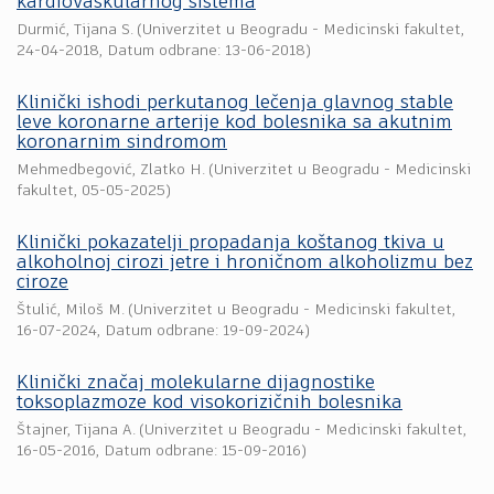
kardiovaskularnog sistema
Durmić, Tijana S.
(
Univerzitet u Beogradu - Medicinski fakultet
,
24-04-2018
, Datum odbrane: 13-06-2018)
Klinički ishodi perkutanog lečenja glavnog stable
leve koronarne arterije kod bolesnika sa akutnim
koronarnim sindromom
Mehmedbegović, Zlatko H.
(
Univerzitet u Beogradu - Medicinski
fakultet
,
05-05-2025
)
Klinički pokazatelji propadanja koštanog tkiva u
alkoholnoj cirozi jetre i hroničnom alkoholizmu bez
ciroze
Štulić, Miloš M.
(
Univerzitet u Beogradu - Medicinski fakultet
,
16-07-2024
, Datum odbrane: 19-09-2024)
Klinički značaj molekularne dijagnostike
toksoplazmoze kod visokorizičnih bolesnika
Štajner, Tijana A.
(
Univerzitet u Beogradu - Medicinski fakultet
,
16-05-2016
, Datum odbrane: 15-09-2016)