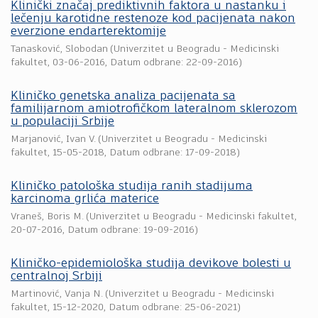
Klinički značaj prediktivnih faktora u nastanku i
lečenju karotidne restenoze kod pacijenata nakon
everzione endarterektomije
Tanasković, Slobodan
(
Univerzitet u Beogradu - Medicinski
fakultet
,
03-06-2016
, Datum odbrane: 22-09-2016)
Kliničko genetska analiza pacijenata sa
familijarnom amiotrofičkom lateralnom sklerozom
u populaciji Srbije
Marjanović, Ivan V.
(
Univerzitet u Beogradu - Medicinski
fakultet
,
15-05-2018
, Datum odbrane: 17-09-2018)
Kliničko patološka studija ranih stadijuma
karcinoma grlića materice
Vraneš, Boris M.
(
Univerzitet u Beogradu - Medicinski fakultet
,
20-07-2016
, Datum odbrane: 19-09-2016)
Kliničko-epidemiološka studija devikove bolesti u
centralnoj Srbiji
Martinović, Vanja N.
(
Univerzitet u Beogradu - Medicinski
fakultet
,
15-12-2020
, Datum odbrane: 25-06-2021)