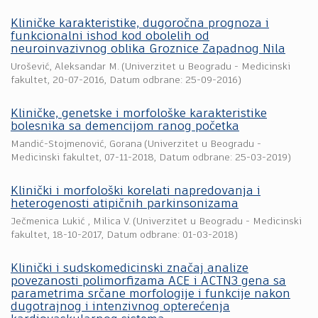
Kliničke karakteristike, dugoročna prognoza i
funkcionalni ishod kod obolelih od
neuroinvazivnog oblika Groznice Zapadnog Nila
Urošević, Aleksandar M.
(
Univerzitet u Beogradu - Medicinski
fakultet
,
20-07-2016
, Datum odbrane: 25-09-2016)
Kliničke, genetske i morfološke karakteristike
bolesnika sa demencijom ranog početka
Mandić-Stojmenović, Gorana
(
Univerzitet u Beogradu -
Medicinski fakultet
,
07-11-2018
, Datum odbrane: 25-03-2019)
Klinički i morfološki korelati napredovanja i
heterogenosti atipičnih parkinsonizama
Ječmenica Lukić , Milica V.
(
Univerzitet u Beogradu - Medicinski
fakultet
,
18-10-2017
, Datum odbrane: 01-03-2018)
Klinički i sudskomedicinski značaj analize
povezanosti polimorfizama ACE i ACTN3 gena sa
parametrima srčane morfologije i funkcije nakon
dugotrajnog i intenzivnog opterećenja