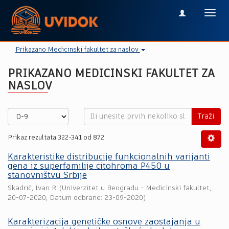
Toggl
navig
Prikazano Medicinski fakultet za naslov
PRIKAZANO MEDICINSKI FAKULTET ZA
NASLOV
Traži
Prikaz rezultata 322-341 od 872
Karakteristike distribucije funkcionalnih varijanti
gena iz superfamilije citohroma P450 u
stanovništvu Srbije
Skadrić, Ivan R.
(
Univerzitet u Beogradu - Medicinski fakultet
,
20-07-2020
, Datum odbrane: 23-09-2020)
Karakterizacija genetičke osnove zaostajanja u