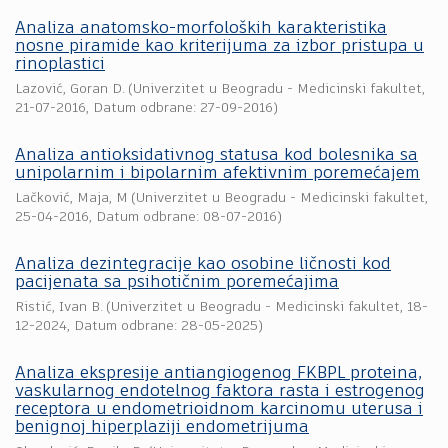
Analiza anatomsko-morfoloških karakteristika
nosne piramide kao kriterijuma za izbor pristupa u
rinoplastici
Lazović, Goran D.
(
Univerzitet u Beogradu - Medicinski fakultet
,
21-07-2016
, Datum odbrane: 27-09-2016)
Analiza antioksidativnog statusa kod bolesnika sa
unipolarnim i bipolarnim afektivnim poremećajem
Lačković, Maja, M
(
Univerzitet u Beogradu - Medicinski fakultet
,
25-04-2016
, Datum odbrane: 08-07-2016)
Analiza dezintegracije kao osobine ličnosti kod
pacijenata sa psihotičnim poremećajima
Ristić, Ivan B.
(
Univerzitet u Beogradu - Medicinski fakultet
,
18-
12-2024
, Datum odbrane: 28-05-2025)
Analiza ekspresije antiangiogenog FKBPL proteina,
vaskularnog endotelnog faktora rasta i estrogenog
receptora u endometrioidnom karcinomu uterusa i
benignoj hiperplaziji endometrijuma