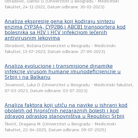
Obradović, Danilo D.
(
Univerzitet u Beogradu - Medicinski
fakultet
,
24-11-2022
, Datum odbrane: 30-01-2023)
Analiza ekspresije gena koji kodiraju sintezu
enzima CYP3A4, CYP2B6,i ABCB1 transportera kod
bolesnika sa HIV i HCV infekcijom lečenih
antivirusnim lekovima
Obradović, Božana
(
Univerzitet u Beogradu - Medicinski
fakultet
,
13-07-2023
, Datum odbrane: 27-09-2023)
Analiza evolucione i transmisione dinamike
infekcije virusom humane imunodeficijencije u
Srbiji i na Balkanu
Jovanović, Luka D.
(
Univerzitet u Beogradu - Medicinski fakultet
,
07-03-2023
, Datum odbrane: 03-07-2023)
Analiza faktora koji utiču na navike u ishrani kod
obolelih od hroničnih nezaraznih bolesti i kod
zdravog odraslog stanovništva u Republici Srbiji
Škorić, Dragana M.
(
Univerzitet u Beogradu - Medicinski
fakultet
,
22-04-2025
, Datum odbrane: 09-07-2025)