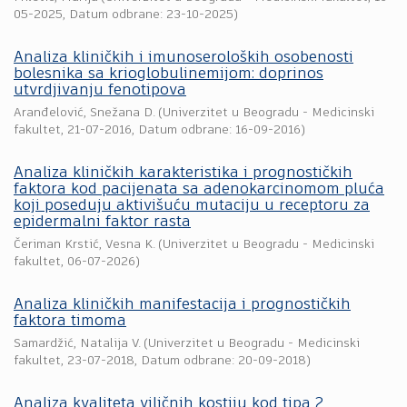
05-2025
, Datum odbrane: 23-10-2025)
Analiza kliničkih i imunoseroloških osobenosti
bolesnika sa krioglobulinemijom: doprinos
utvrdjivanju fenotipova
Aranđelović, Snežana D.
(
Univerzitet u Beogradu - Medicinski
fakultet
,
21-07-2016
, Datum odbrane: 16-09-2016)
Analiza kliničkih karakteristika i prognostičkih
faktora kod pacijenata sa adenokarcinomom pluća
koji poseduju aktivišuću mutaciju u receptoru za
epidermalni faktor rasta
Čeriman Krstić, Vesna K.
(
Univerzitet u Beogradu - Medicinski
fakultet
,
06-07-2026
)
Analiza kliničkih manifestacija i prognostičkih
faktora timoma
Samardžić, Natalija V.
(
Univerzitet u Beogradu - Medicinski
fakultet
,
23-07-2018
, Datum odbrane: 20-09-2018)
Analiza kvaliteta viličnih kostiju kod tipa 2