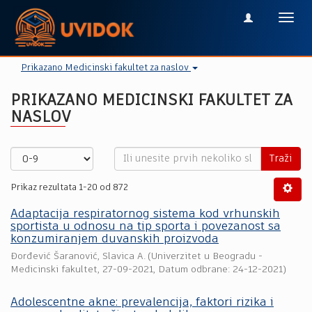
Toggl
navig
Prikazano Medicinski fakultet za naslov
PRIKAZANO MEDICINSKI FAKULTET ZA
NASLOV
Traži
Prikaz rezultata 1-20 od 872
Adaptacija respiratornog sistema kod vrhunskih
sportista u odnosu na tip sporta i povezanost sa
konzumiranjem duvanskih proizvoda
Đorđević Šaranović, Slavica A.
(
Univerzitet u Beogradu -
Medicinski fakultet
,
27-09-2021
, Datum odbrane: 24-12-2021)
Adolescentne akne: prevalencija, faktori rizika i