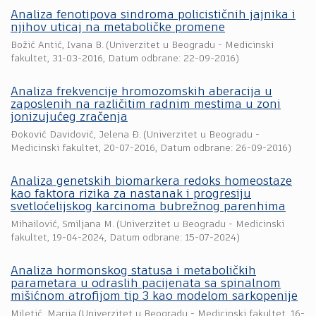
Analiza fenotipova sindroma policističnih jajnika i
njihov uticaj na metaboličke promene
Božić Antić, Ivana B.
(
Univerzitet u Beogradu - Medicinski
fakultet
,
31-03-2016
, Datum odbrane: 22-09-2016)
Analiza frekvencije hromozomskih aberacija u
zaposlenih na različitim radnim mestima u zoni
jonizujućeg zračenja
Đoković Davidović, Jelena Đ.
(
Univerzitet u Beogradu -
Medicinski fakultet
,
20-07-2016
, Datum odbrane: 26-09-2016)
Analiza genetskih biomarkera redoks homeostaze
kao faktora rizika za nastanak i progresiju
svetloćelijskog karcinoma bubrežnog parenhima
Mihailović, Smiljana M.
(
Univerzitet u Beogradu - Medicinski
fakultet
,
19-04-2024
, Datum odbrane: 15-07-2024)
Analiza hormonskog statusa i metaboličkih
parametara u odraslih pacijenata sa spinalnom
mišićnom atrofijom tip 3 kao modelom sarkopenije
Miletić, Marija
(
Univerzitet u Beogradu - Medicinski fakultet
,
16-