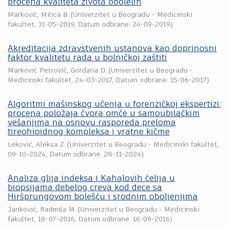
procena kvaliteta života obolelih
Marković, Milica B.
(
Univerzitet u Beogradu - Medicinski
fakultet
,
31-05-2019
, Datum odbrane: 24-09-2019)
Akreditacija zdravstvenih ustanova kao doprinosni
faktor kvalitetu rada u bolničkoj zaštiti
Marković Petrović, Gordana D.
(
Univerzitet u Beogradu -
Medicinski fakultet
,
24-03-2017
, Datum odbrane: 15-06-2017)
Algoritmi mašinskog učenja u forenzičkoj ekspertizi:
procena položaja čvora omče u samoubilačkim
vešanjima na osnovu rasporeda preloma
tireohioidnog kompleksa i vratne kičme
Leković, Aleksa Z.
(
Univerzitet u Beogradu - Medicinski fakultet
,
09-10-2024
, Datum odbrane: 28-11-2024)
Analiza glija indeksa i Kahalovih ćelija u
biopsijama debelog creva kod dece sa
Hiršprungovom bolešću i srodnim oboljenjima
Janković, Radmila M.
(
Univerzitet u Beogradu - Medicinski
fakultet
,
18-07-2016
, Datum odbrane: 16-09-2016)