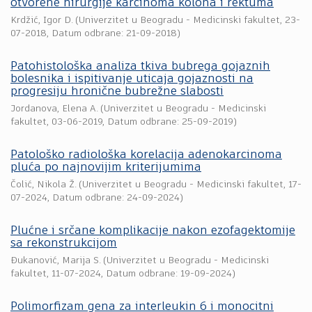
otvorene hirurgije karcinoma kolona i rektuma
Krdžić, Igor D.
(
Univerzitet u Beogradu - Medicinski fakultet
,
23-
07-2018
, Datum odbrane: 21-09-2018)
Patohistološka analiza tkiva bubrega gojaznih
bolesnika i ispitivanje uticaja gojaznosti na
progresiju hronične bubrežne slabosti
Jordanova, Elena A.
(
Univerzitet u Beogradu - Medicinski
fakultet
,
03-06-2019
, Datum odbrane: 25-09-2019)
Patološko radiološka korelacija adenokarcinoma
pluća po najnovijim kriterijumima
Čolić, Nikola Ž.
(
Univerzitet u Beogradu - Medicinski fakultet
,
17-
07-2024
, Datum odbrane: 24-09-2024)
Plućne i srčane komplikacije nakon ezofagektomije
sa rekonstrukcijom
Đukanović, Marija S.
(
Univerzitet u Beogradu - Medicinski
fakultet
,
11-07-2024
, Datum odbrane: 19-09-2024)
Polimorfizam gena za interleukin 6 i monocitni