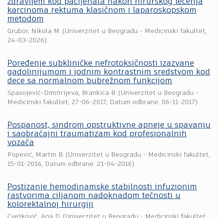
zdravlјem kod pacijenata nakon hirurškog lečenja
karcinoma rektuma klasičnom i laparoskopskom
metodom
Grubor, Nikola M.
(
Univerzitet u Beogradu - Medicinski fakultet
,
24-03-2026
)
Poređenje subkliničke nefrotoksičnosti izazvane
gadolinijumom i jodnim kontrastnim sredstvom kod
dece sa normalnom bubrežnom funkcijom
Spasojević-Dimitrijeva, Brankica B.
(
Univerzitet u Beogradu -
Medicinski fakultet
,
27-06-2017
, Datum odbrane: 06-11-2017)
Pospanost, sindrom opstruktivne apneje u spavanju
i saobraćajni traumatizam kod profesionalnih
vozača
Popević, Martin B.
(
Univerzitet u Beogradu - Medicinski fakultet
,
15-01-2016
, Datum odbrane: 21-04-2016)
Postizanje hemodinamske stabilnosti infuzionim
rastvorima ciljanom nadoknadom tečnosti u
kolorektalnoj hirurgiji
Cvetković, Ana D.
(
Univerzitet u Beogradu - Medicinski fakultet
,