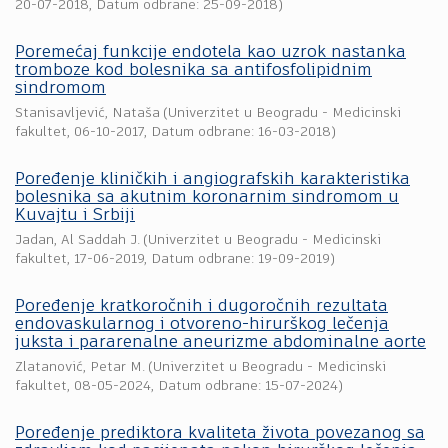
20-07-2018
, Datum odbrane: 25-09-2018)
Poremećaj funkcije endotela kao uzrok nastanka
tromboze kod bolesnika sa antifosfolipidnim
sindromom
Stanisavljević, Nataša
(
Univerzitet u Beogradu - Medicinski
fakultet
,
06-10-2017
, Datum odbrane: 16-03-2018)
Poređenje kliničkih i angiografskih karakteristika
bolesnika sa akutnim koronarnim sindromom u
Kuvajtu i Srbiji
Jadan, Al Saddah J.
(
Univerzitet u Beogradu - Medicinski
fakultet
,
17-06-2019
, Datum odbrane: 19-09-2019)
Poređenje kratkoročnih i dugoročnih rezultata
endovaskularnog i otvoreno-hirurškog lečenja
juksta i pararenalne aneurizme abdominalne aorte
Zlatanović, Petar M.
(
Univerzitet u Beogradu - Medicinski
fakultet
,
08-05-2024
, Datum odbrane: 15-07-2024)
Poređenje prediktora kvaliteta života povezanog sa