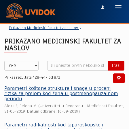
Toggl
navig
Prikazano Medicinski fakultet za naslov
PRIKAZANO MEDICINSKI FAKULTET ZA
NASLOV
Traži
Prikaz rezultata 428-447 od 872
Parametri koštane strukture i snage u proceni
rizika za prelom kod žena u postmenopauzalnom
periodu
Aleksić, Jelena M.
(
Univerzitet u Beogradu - Medicinski fakultet
,
31-05-2019
, Datum odbrane: 16-09-2019)
Parametri radikalnosti kod laparoskopske i