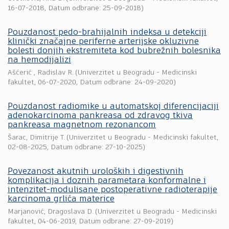
16-07-2018
, Datum odbrane: 25-09-2018)
Pouzdanost pedo-brahijalnih indeksa u detekciji
klinički značajne periferne arterijske okluzivne
bolesti donjih ekstremiteta kod bubrežnih bolesnika
na hemodijalizi
Ašćerić , Radislav R.
(
Univerzitet u Beogradu - Medicinski
fakultet
,
06-07-2020
, Datum odbrane: 24-09-2020)
Pouzdanost radiomike u automatskoj diferencijaciji
adenokarcinoma pankreasa od zdravog tkiva
pankreasa magnetnom rezonancom
Šarac, Dimitrije T.
(
Univerzitet u Beogradu - Medicinski fakultet
,
02-08-2025
, Datum odbrane: 27-10-2025)
Povezanost akutnih uroloških i digestivnih
komplikacija i doznih parametara konformalne i
intenzitet-modulisane postoperativne radioterapije
karcinoma grlića materice
Marjanović, Dragoslava D.
(
Univerzitet u Beogradu - Medicinski
fakultet
,
04-06-2019
, Datum odbrane: 27-09-2019)