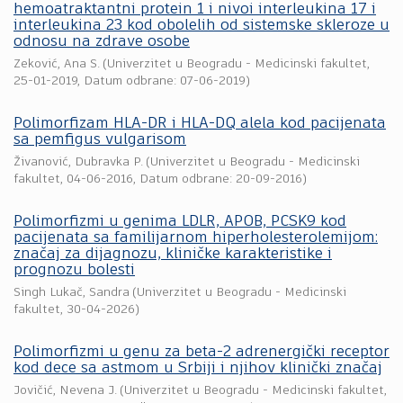
hemoatraktantni protein 1 i nivoi interleukina 17 i
interleukina 23 kod obolelih od sistemske skleroze u
odnosu na zdrave osobe
Zeković, Ana S.
(
Univerzitet u Beogradu - Medicinski fakultet
,
25-01-2019
, Datum odbrane: 07-06-2019)
Polimorfizam HLA-DR i HLA-DQ alela kod pacijenata
sa pemfigus vulgarisom
Živanović, Dubravka P.
(
Univerzitet u Beogradu - Medicinski
fakultet
,
04-06-2016
, Datum odbrane: 20-09-2016)
Polimorfizmi u genima LDLR, APOB, PCSK9 kod
pacijenata sa familijarnom hiperholesterolemijom:
značaj za dijagnozu, kliničke karakteristike i
prognozu bolesti
Singh Lukač, Sandra
(
Univerzitet u Beogradu - Medicinski
fakultet
,
30-04-2026
)
Polimorfizmi u genu za beta-2 adrenergički receptor
kod dece sa astmom u Srbiji i njihov klinički značaj
Jovičić, Nevena J.
(
Univerzitet u Beogradu - Medicinski fakultet
,