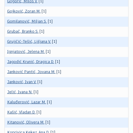
Gligorić, Miloš V.
[1]
Gojković, Zoran M.
[1]
Gomilanović, Miljan S.
[1]
Grubač, Branko S.
[1]
Grujičić-Tešić, Ljiljana V.
[1]
Ignjatović, Jelena M.
[1]
Jagodić Krunić, Dragica D.
[1]
Janković Pantić, Jovana M.
[1]
Janković, Ivan V.
[1]
Jelić, Ivana N.
[1]
Kaluđerović, Lazar M.
[1]
Kašić, Vladan D.
[1]
Kitanović, Olivera M.
[1]
Koprivica Kekez, Ana D.
[1]