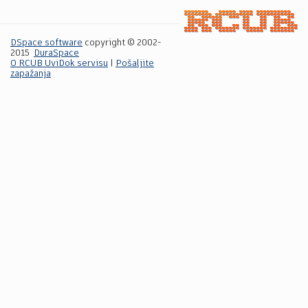
DSpace software
copyright © 2002-
2015
DuraSpace
O RCUB UviDok servisu
|
Pošaljite
zapažanja