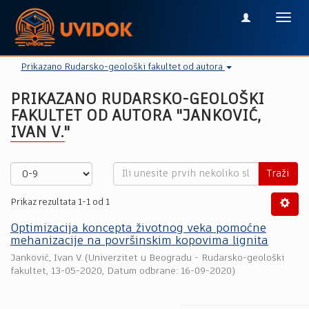
Toggl
navig
Prikazano Rudarsko-geološki fakultet od autora
PRIKAZANO RUDARSKO-GEOLOŠKI
FAKULTET OD AUTORA "JANKOVIĆ,
IVAN V."
Traži
Prikaz rezultata 1-1 od 1
Optimizacija koncepta životnog veka pomoćne
mehanizacije na površinskim kopovima lignita
Janković, Ivan V.
(
Univerzitet u Beogradu - Rudarsko-geološki
fakultet
,
13-05-2020
, Datum odbrane: 16-09-2020)