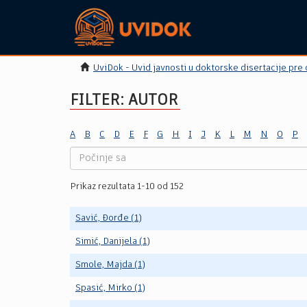
UviDok - Uvid javnosti u doktorske disertacije pre
FILTER: AUTOR
A
B
C
D
E
F
G
H
I
J
K
L
M
N
O
P
Prikaz rezultata 1-10 od 152
Savić, Đorđe (1)
Simić, Danijela (1)
Smole, Majda (1)
Spasić, Mirko (1)