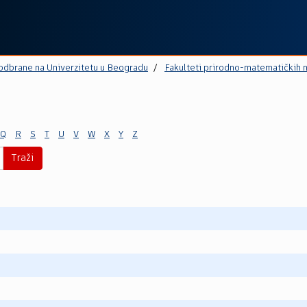
 odbrane na Univerzitetu u Beogradu
Fakulteti prirodno-matematičkih 
Q
R
S
T
U
V
W
X
Y
Z
Traži