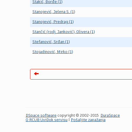
Stakić, Đorđe (1)
Stanojević, Jelena S. (1)
Stanojević, Predrag (1)
Stančić (rodj. Janković), Olivera (1)
Stefanović, Srđan (1)
Stojadinović, Mirko (1)
DSpace software
copyright © 2002-2015
DuraSpace
O RCUB UviDok servisu
|
Pošaljite zapažanja