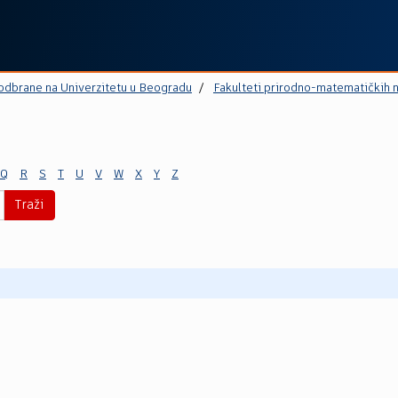
 odbrane na Univerzitetu u Beogradu
Fakulteti prirodno-matematičkih 
Q
R
S
T
U
V
W
X
Y
Z
Traži