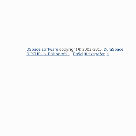
DSpace software
copyright © 2002-2015
DuraSpace
O RCUB UviDok servisu
|
Pošaljite zapažanja