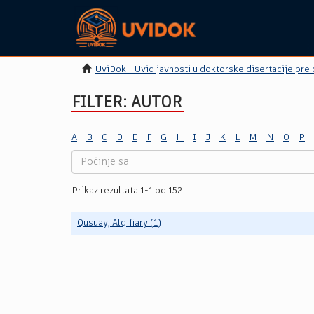
UviDok - Uvid javnosti u doktorske disertacije pre
FILTER: AUTOR
A
B
C
D
E
F
G
H
I
J
K
L
M
N
O
P
Prikaz rezultata 1-1 od 152
Qusuay, Alqifiary (1)