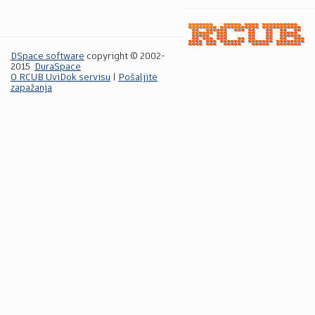
DSpace software
copyright © 2002-
2015
DuraSpace
O RCUB UviDok servisu
|
Pošaljite
zapažanja