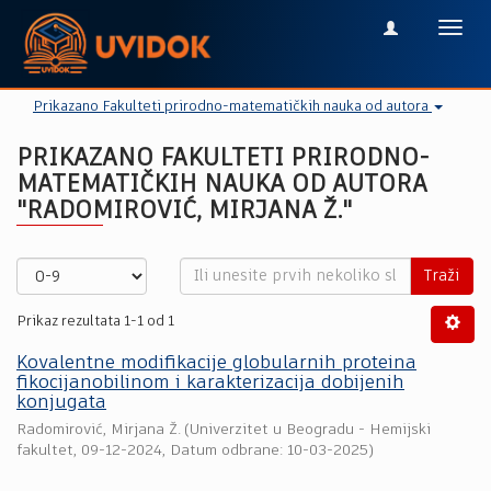
Toggl
navig
Prikazano Fakulteti prirodno-matematičkih nauka od autora
PRIKAZANO FAKULTETI PRIRODNO-
MATEMATIČKIH NAUKA OD AUTORA
"RADOMIROVIĆ, MIRJANA Ž."
Traži
Prikaz rezultata 1-1 od 1
Kovalentne modifikacije globularnih proteina
fikocijanobilinom i karakterizacija dobijenih
konjugata
Radomirović, Mirjana Ž.
(
Univerzitet u Beogradu - Hemijski
fakultet
,
09-12-2024
, Datum odbrane: 10-03-2025)