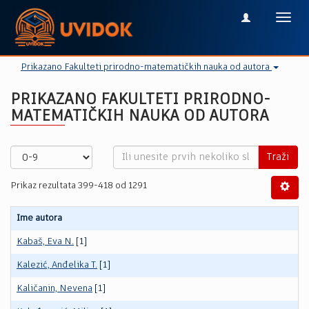
Toggl
navig
Prikazano Fakulteti prirodno-matematičkih nauka od autora
PRIKAZANO FAKULTETI PRIRODNO-
MATEMATIČKIH NAUKA OD AUTORA
Traži
Prikaz rezultata 399-418 od 1291
Ime autora
Kabaš, Eva N.
[1]
Kalezić, Anđelika T.
[1]
Kaličanin, Nevena
[1]