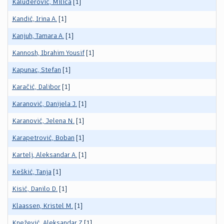
Kaluđerović, Milica
[1]
Kandić, Irina A.
[1]
Kanjuh, Tamara A.
[1]
Kannosh, Ibrahim Yousif
[1]
Kapunac, Stefan
[1]
Karačić, Dalibor
[1]
Karanović, Danijela J.
[1]
Karanović, Jelena N.
[1]
Karapetrović, Boban
[1]
Kartelj, Aleksandar A.
[1]
Keškić, Tanja
[1]
Kisić, Danilo D.
[1]
Klaassen, Kristel M.
[1]
Knežević, Aleksandar Z
[1]