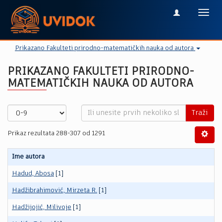
Toggl
navig
Prikazano Fakulteti prirodno-matematičkih nauka od autora
PRIKAZANO FAKULTETI PRIRODNO-
MATEMATIČKIH NAUKA OD AUTORA
Traži
Prikaz rezultata 288-307 od 1291
Ime autora
Hadud, Abosa
[1]
Hadžibrahimović, Mirzeta R.
[1]
Hadžijojić, Milivoje
[1]