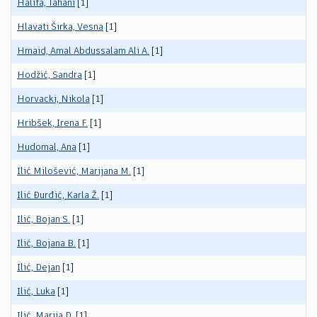
Halifa, Tahani
[1]
Hlavati Širka, Vesna
[1]
Hmaid, Amal Abdussalam Ali A.
[1]
Hodžić, Sandra
[1]
Horvacki, Nikola
[1]
Hribšek, Irena F.
[1]
Hudomal, Ana
[1]
Ilić Milošević, Marijana M.
[1]
Ilić Đurđić, Karla Ž.
[1]
Ilić, Bojan S.
[1]
Ilić, Bojana B.
[1]
Ilić, Dejan
[1]
Ilić, Luka
[1]
Ilić, Marija D.
[1]