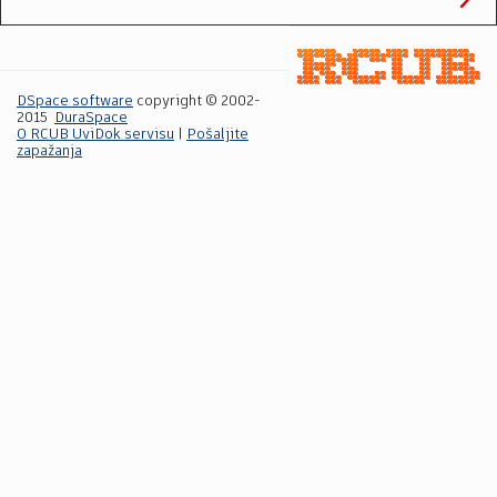
DSpace software
copyright © 2002-
2015
DuraSpace
O RCUB UviDok servisu
|
Pošaljite
zapažanja