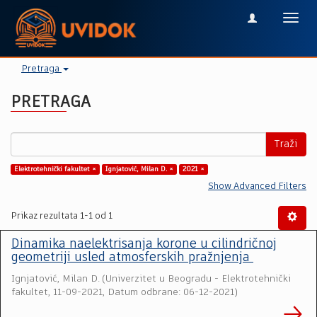
Toggl
navig
Pretraga
PRETRAGA
Traži
Elektrotehnički fakultet ×
Ignjatović, Milan D. ×
2021 ×
Show Advanced Filters
Prikaz rezultata 1-1 od 1
Dinamika naelektrisanja korone u cilindričnoj
geometriji usled atmosferskih pražnjenja
Ignjatović, Milan D.
(
Univerzitet u Beogradu - Elektrotehnički
fakultet
,
11-09-2021, Datum odbrane: 06-12-2021
)