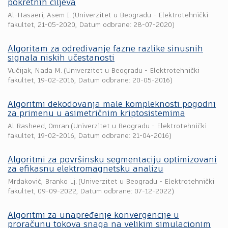
pokretnih ciljeva
Al-Hasaeri, Asem I.
(
Univerzitet u Beogradu - Elektrotehnički
fakultet
,
21-05-2020
, Datum odbrane: 28-07-2020)
Algoritam za određivanje fazne razlike sinusnih
signala niskih učestanosti
Vučijak, Nada M.
(
Univerzitet u Beogradu - Elektrotehnički
fakultet
,
19-02-2016
, Datum odbrane: 20-05-2016)
Algoritmi dekodovanja male kompleknosti pogodni
za primenu u asimetričnim kriptosistemima
Al Rasheed, Omran
(
Univerzitet u Beogradu - Elektrotehnički
fakultet
,
19-02-2016
, Datum odbrane: 21-04-2016)
Algoritmi za površinsku segmentaciju optimizovani
za efikasnu elektromagnetsku analizu
Mrdaković, Branko Lj.
(
Univerzitet u Beogradu - Elektrotehnički
fakultet
,
09-09-2022
, Datum odbrane: 07-12-2022)
Algoritmi za unapređenje konvergencije u
proračunu tokova snaga na velikim simulacionim