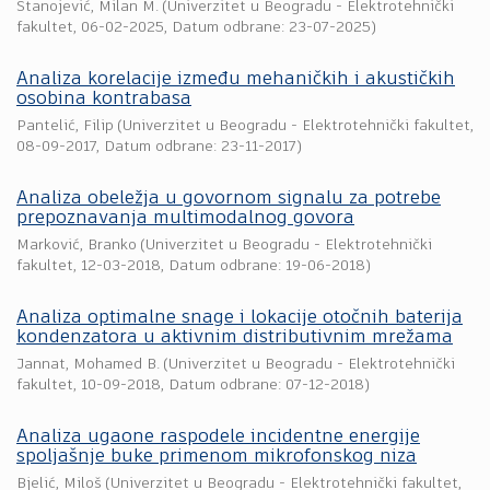
Stanojević, Milan M.
(
Univerzitet u Beogradu - Elektrotehnički
fakultet
,
06-02-2025
, Datum odbrane: 23-07-2025)
Analiza korelacije između mehaničkih i akustičkih
osobina kontrabasa
Pantelić, Filip
(
Univerzitet u Beogradu - Elektrotehnički fakultet
,
08-09-2017
, Datum odbrane: 23-11-2017)
Analiza obeležja u govornom signalu za potrebe
prepoznavanja multimodalnog govora
Marković, Branko
(
Univerzitet u Beogradu - Elektrotehnički
fakultet
,
12-03-2018
, Datum odbrane: 19-06-2018)
Analiza optimalne snage i lokacije otočnih baterija
kondenzatora u aktivnim distributivnim mrežama
Jannat, Mohamed B.
(
Univerzitet u Beogradu - Elektrotehnički
fakultet
,
10-09-2018
, Datum odbrane: 07-12-2018)
Analiza ugaone raspodele incidentne energije
spoljašnje buke primenom mikrofonskog niza
Bjelić, Miloš
(
Univerzitet u Beogradu - Elektrotehnički fakultet
,