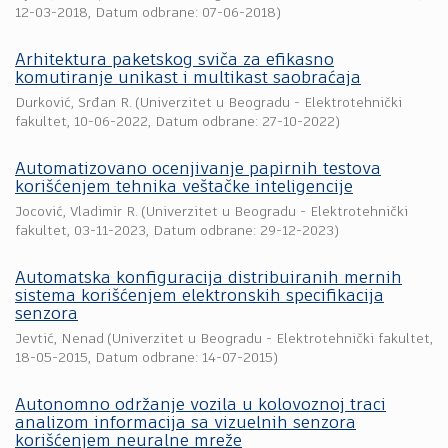
12-03-2018
, Datum odbrane: 07-06-2018)
Arhitektura paketskog sviča za efikasno
komutiranje unikast i multikast saobraćaja
Durković, Srđan R.
(
Univerzitet u Beogradu - Elektrotehnički
fakultet
,
10-06-2022
, Datum odbrane: 27-10-2022)
Automatizovano ocenjivanje papirnih testova
korišćenjem tehnika veštačke inteligencije
Jocović, Vladimir R.
(
Univerzitet u Beogradu - Elektrotehnički
fakultet
,
03-11-2023
, Datum odbrane: 29-12-2023)
Automatska konfiguracija distribuiranih mernih
sistema korišćenjem elektronskih specifikacija
senzora
Jevtić, Nenad
(
Univerzitet u Beogradu - Elektrotehnički fakultet
,
18-05-2015
, Datum odbrane: 14-07-2015)
Autonomno održanje vozila u kolovoznoj traci
analizom informacija sa vizuelnih senzora
korišćenjem neuralne mreže