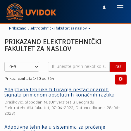
Toggl
navig
Prikazano Elektrotehnički fakultet za naslov
PRIKAZANO ELEKTROTEHNIČKI
FAKULTET ZA NASLOV
Traži
Prikaz rezultata 1-20 od 264
Adaptivna tehnika filtriranja nestacionarnih
signala primenom apsolutnih konačnih razlika
Drašković, Slobodan M.
(
Univerzitet u Beogradu -
Elektrotehnički fakultet
,
07-04-2023
, Datum odbrane: 28-06-
2023)
Adaptivne tehnike u sistemima za praćenje