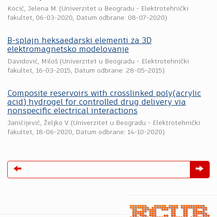
Kocić, Jelena M.
(
Univerzitet u Beogradu - Elektrotehnički
fakultet
,
06-03-2020
, Datum odbrane: 08-07-2020)
B-splajn heksaedarski elementi za 3D
elektromagnetsko modelovanјe
Davidović, Miloš
(
Univerzitet u Beogradu - Elektrotehnički
fakultet
,
16-03-2015
, Datum odbrane: 28-05-2015)
Composite reservoirs with crosslinked poly(acrylic
acid) hydrogel for controlled drug delivery via
nonspecific electrical interactions
Janićijević, Željko V.
(
Univerzitet u Beogradu - Elektrotehnički
fakultet
,
18-06-2020
, Datum odbrane: 14-10-2020)