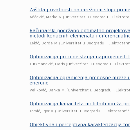
Zaštita privatnosti na mrežnom sloju pri
Mićović, Marko A.
(
Univerzitet u Beogradu - Elektrote
Računarski podržano optimalno projektov
metodi konačnih elemenata i diferencijalno
Lekić, Đorđe M.
(
Univerzitet u Beogradu - Elektrotehn
Optimizacija procene stanja napunjenosti
Turkmanović, Haris
(
Univerzitet u Beogradu - Elektrot
Optimizacija ograničenja prenosne mreže u 
energije
Veljković, Danka M.
(
Univerzitet u Beogradu - Elektro
Optimizacija kapaciteta mobilnih mreža pr
Tomić, Igor A.
(
Univerzitet u Beogradu - Elektrotehnič
Objektivna i perceptivna karakterizacija t