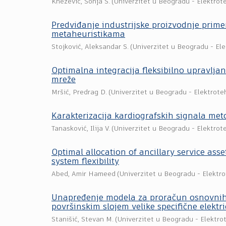
Knežević, Sonja S.
(
Univerzitet u Beogradu - Elektrote
Predviđanje industrijske proizvodnje pri
metaheuristikama
Stojković, Aleksandar S.
(
Univerzitet u Beogradu - Ele
Optimalna integracija fleksibilno upravlja
mreže
Mršić, Predrag D.
(
Univerzitet u Beogradu - Elektroteh
Karakterizacija kardiografskih signala met
Tanasković, Ilija V.
(
Univerzitet u Beogradu - Elektrote
Optimal allocation of ancillary service as
system flexibility
Abed, Amir Hameed
(
Univerzitet u Beogradu - Elektro
Unapređenje modela za proračun osnovnih 
površinskim slojem velike specifične elektr
Stanišić, Stevan M.
(
Univerzitet u Beogradu - Elektrot