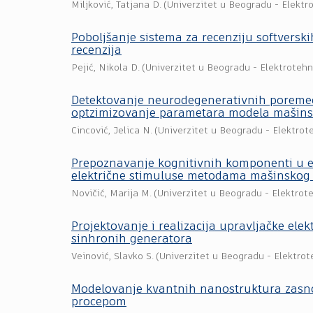
Miljković, Tatjana D.
(
Univerzitet u Beogradu - Elektro
Poboljšanje sistema za recenziju softversk
recenzija
Pejić, Nikola D.
(
Univerzitet u Beogradu - Elektrotehn
Detektovanje neurodegenerativnih poremeć
optzimizovanje parametara modela mašins
Cincović, Jelica N.
(
Univerzitet u Beogradu - Elektrote
Prepoznavanje kognitivnih komponenti u 
električne stimuluse metodama mašinskog
Novičić, Marija M.
(
Univerzitet u Beogradu - Elektrote
Projektovanje i realizacija upravljačke el
sinhronih generatora
Veinović, Slavko S.
(
Univerzitet u Beogradu - Elektrot
Modelovanje kvantnih nanostruktura zasn
procepom