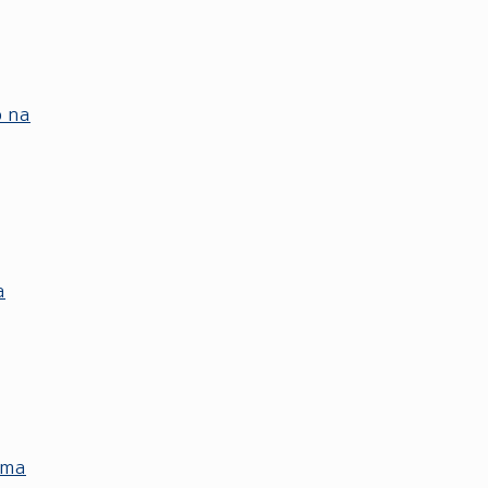
o na
a
ima