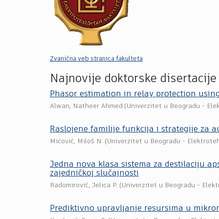
Zvanična veb stranica fakulteta
Najnovije doktorske disertacije
Phasor estimation in relay protection usi
Alwan, Natheer Ahmed
(
Univerzitet u Beogradu - Elek
Raslojene familije funkcija i strategije za
Mićović, Miloš N.
(
Univerzitet u Beogradu - Elektroteh
Jedna nova klasa sistema za destilaciju ap
zajedničkoj slučajnosti
Radomirović, Jelica P.
(
Univerzitet u Beogradu - Elekt
Prediktivno upravljanje resursima u mikro