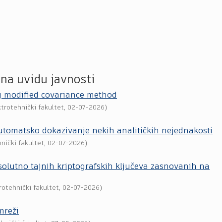
 na uvidu javnosti
ng modified covariance method
trotehnički fakultet
,
02-07-2026
)
 automatsko dokazivanje nekih analitičkih nejednakosti
nički fakultet
,
02-07-2026
)
solutno tajnih kriptografskih ključeva zasnovanih na
rotehnički fakultet
,
02-07-2026
)
mreži