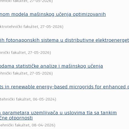
hnički fakultet
,
27-05-2026
)
menom modela mašinskog učenja optimizovanih
ktrotehnički fakultet
,
27-05-2026
)
nih fotonaponskih sistema u distributivne elektroenerge
nički fakultet
,
27-05-2026
)
odama statističke analize i mašinskog učenja
hnički fakultet
,
27-05-2026
)
sets in renewable energy-based microgrids for enhanced
tehnički fakultet
,
06-05-2024
)
parametara uzemljivača u uslovima tla sa tankim
ične otpornosti
ehnički fakultet
,
08-04-2026
)