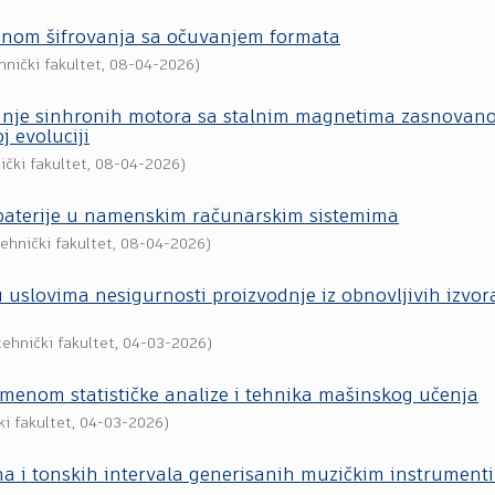
menom šifrovanja sa očuvanjem formata
hnički fakultet
,
08-04-2026
)
anje sinhronih motora sa stalnim magnetima zasnovan
j evoluciji
ički fakultet
,
08-04-2026
)
 baterije u namenskim računarskim sistemima
ehnički fakultet
,
08-04-2026
)
uslovima nesigurnosti proizvodnje iz obnovljivih izvor
tehnički fakultet
,
04-03-2026
)
imenom statističke analize i tehnika mašinskog učenja
ki fakultet
,
04-03-2026
)
ona i tonskih intervala generisanih muzičkim instrument