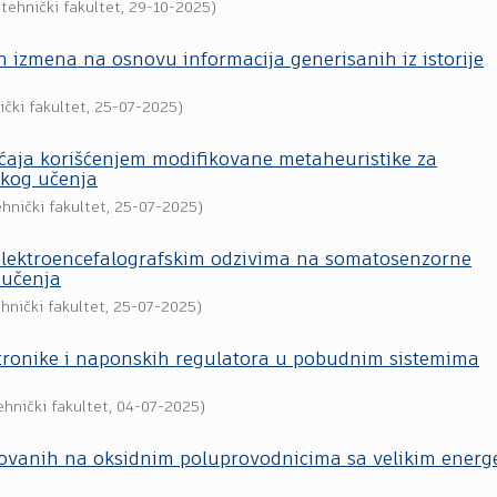
tehnički fakultet
,
29-10-2025
)
ih izmena na osnovu informacija generisanih iz istorije
ički fakultet
,
25-07-2025
)
aja korišćenjem modifikovane metaheuristike za
kog učenja
hnički fakultet
,
25-07-2025
)
elektroencefalografskim odzivima na somatosenzorne
 učenja
hnički fakultet
,
25-07-2025
)
ektronike i naponskih regulatora u pobudnim sistemima
ehnički fakultet
,
04-07-2025
)
ovanih na oksidnim poluprovodnicima sa velikim energ