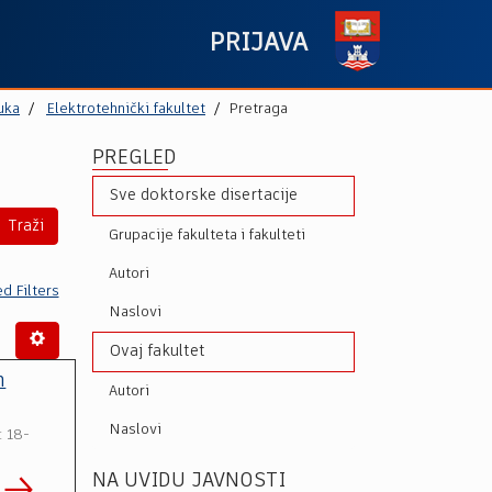
PRIJAVA
uka
Elektrotehnički fakultet
Pretraga
PREGLED
Sve doktorske disertacije
Traži
Grupacije fakulteta i fakulteti
Autori
d Filters
Naslovi
Ovaj fakultet
m
Autori
Naslovi
: 18-
NA UVIDU JAVNOSTI