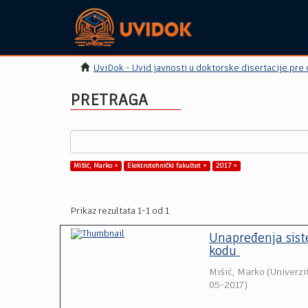
UviDok - Uvid javnosti u doktorske disertacije pre
PRETRAGA
Mišić, Marko ×
Elektrotehnički fakultet ×
2017 ×
Prikaz rezultata 1-1 od 1
Unapređenja sist
kodu
Mišić, Marko
(
Univerzi
05-2017
)