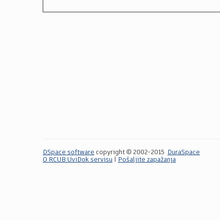
DSpace software
copyright © 2002-2015
DuraSpace
O RCUB UviDok servisu
|
Pošaljite zapažanja