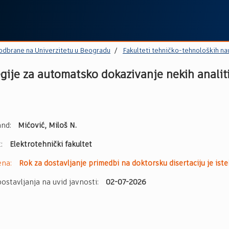
 odbrane na Univerzitetu u Beogradu
Fakulteti tehničko-tehnoloških na
tegije za automatsko dokazivanje nekih analit
nd:
Mićović, Miloš N.
t:
Elektrotehnički fakultet
ena:
Rok za dostavljanje primedbi na doktorsku disertaciju je iste
ostavljanja na uvid javnosti:
02-07-2026