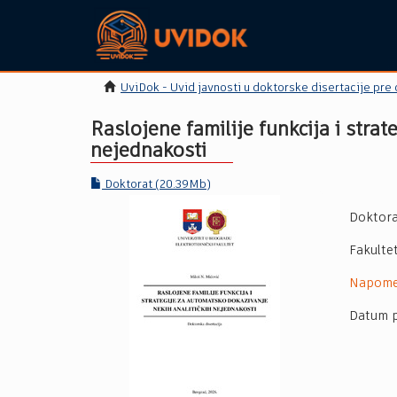
UviDok - Uvid javnosti u doktorske disertacije pre
Raslojene familije funkcija i stra
nejednakosti
Doktorat (20.39Mb)
Doktora
Fakulte
Napom
Datum p