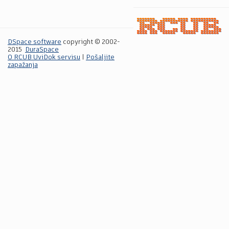
DSpace software
copyright © 2002-
2015
DuraSpace
O RCUB UviDok servisu
|
Pošaljite
zapažanja