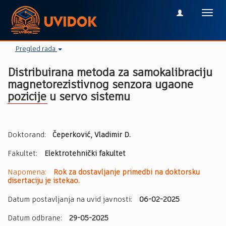
Toggl
navig
Pregled rada
Distribuirana metoda za samokalibraciju
magnetorezistivnog senzora ugaone
pozicije u servo sistemu
Doktorand:
Čeperković, Vladimir D.
Fakultet:
Elektrotehnički fakultet
Napomena:
Rok za dostavljanje primedbi na doktorsku
disertaciju je istekao.
Datum postavljanja na uvid javnosti:
06-02-2025
Datum odbrane:
29-05-2025