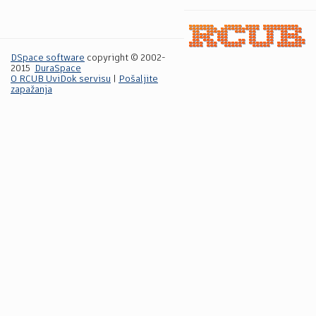
DSpace software
copyright © 2002-
2015
DuraSpace
O RCUB UviDok servisu
|
Pošaljite
zapažanja