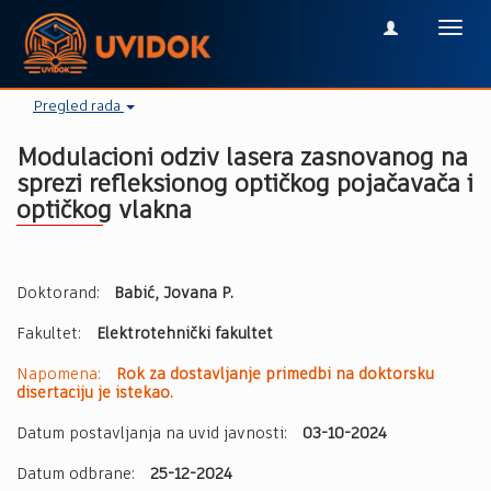
Toggl
navig
Pregled rada
Modulacioni odziv lasera zasnovanog na
sprezi refleksionog optičkog pojačavača i
optičkog vlakna
Doktorand:
Babić, Jovana P.
Fakultet:
Elektrotehnički fakultet
Napomena:
Rok za dostavljanje primedbi na doktorsku
disertaciju je istekao.
Datum postavljanja na uvid javnosti:
03-10-2024
Datum odbrane:
25-12-2024