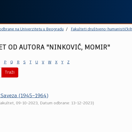
 odbrane na Univerzitetu u Beogradu
Fakulteti društveno-humanistički
ET OD AUTORA "NINKOVIĆ, MOMIR"
P
Q
R
S
T
U
V
W
X
Y
Z
Traži
g Sаvezа (1945–1964)
fakultet
,
09-10-2023
, Datum odbrane: 13-12-2023)