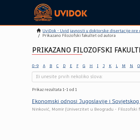
UviDok - Uvid javnosti u doktorske disertacije pre
Prikazano Filozofski fakultet od autora
PRIKAZANO FILOZOFSKI FAKULT
0-9
A
B
C
D
E
F
G
H
I
J
K
L
M
N
O
Prikaz rezultata 1-1 od 1
Ekonomski odnosi Jugoslаvije i Sovjetsko
Ninković, Momir
(
Univerzitet u Beogradu - Filozofski 