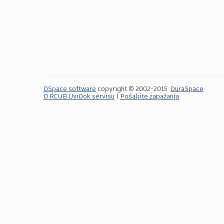
DSpace software
copyright © 2002-2015
DuraSpace
O RCUB UviDok servisu
|
Pošaljite zapažanja