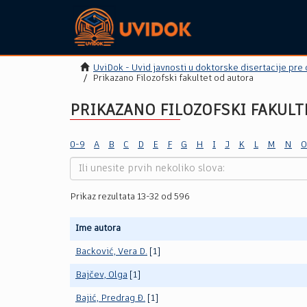
UviDok - Uvid javnosti u doktorske disertacije pre
Prikazano Filozofski fakultet od autora
PRIKAZANO FILOZOFSKI FAKULT
0-9
A
B
C
D
E
F
G
H
I
J
K
L
M
N
O
Prikaz rezultata 13-32 od 596
Ime autora
Backović, Vera D.
[1]
Bajčev, Olga
[1]
Bajić, Predrag Đ.
[1]