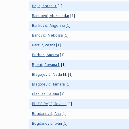
Bajin, Zoran D.
[1]
Bandović, Aleksandar
[1]
Banković, Angelina
[1]
Banović, Nebojša
[1]
Barzut, Vesna
[1]
Berber , Andrea
[1]
Bjekić, Jovana I.
[1]
Blagojević, Nada M.
[1]
Blagojević, Tamara
[1]
Blanuša, Jelena
[1]
Blažić Pejić, Jovana
[1]
Bogdanović, Ana
[1]
Bogdanović, Ivan
[1]