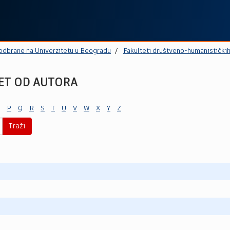
 odbrane na Univerzitetu u Beogradu
Fakulteti društveno-humanistički
ET OD AUTORA
P
Q
R
S
T
U
V
W
X
Y
Z
Traži