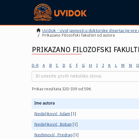
UviDok - Uvid javnosti u doktorske disertacije pre
Prikazano Filozofski fakultet od autora
PRIKAZANO FILOZOFSKI FAKULT
0-9
A
B
C
D
E
F
G
H
I
J
K
L
M
N
O
Prikaz rezultata 320-339 od 596
Ime autora
Nedeljković, Adam
[1]
Nedeljković, Boban
[1]
Nedimović, Predrag
[1]