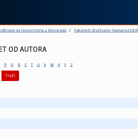
 odbrane na Univerzitetu u Beogradu
Fakulteti društveno-humanistički
ET OD AUTORA
P
Q
R
S
T
U
V
W
X
Y
Z
Traži