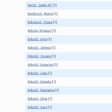
Nešić, Janko M.
[1]
Nešković, Marta
[1]
Nikitović, Tijana
[1]
Nikola, Mijatov
[1]
Nikolić, Anja
[1]
Nikolić, Jelena
[1]
Nikolić, Jovana
[1]
Nikolić, Katarina
[1]
Nikolić, Luka
[1]
Nikolić, Nataša
[1]
Nikolić, Nemanja
[1]
Nikolić, Olga
[1]
Nikolić, Sara
[1]