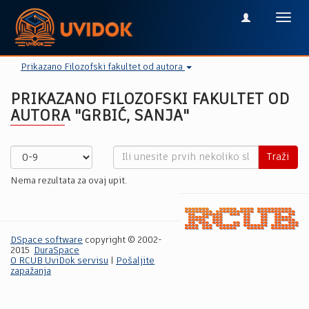
Toggl
navig
Prikazano Filozofski fakultet od autora
PRIKAZANO FILOZOFSKI FAKULTET OD
AUTORA "GRBIĆ, SАNJA"
Traži
Nema rezultata za ovaj upit.
DSpace software
copyright © 2002-
2015
DuraSpace
O RCUB UviDok servisu
|
Pošaljite
zapažanja