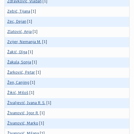
Zdravković, Vladan
[1]
Zebić, Tijana
[1]
Zec, Dejan
[1]
Zlatović, Anja
[1]
Zvijer, Nemanja M.
[1]
Žakić, Olga
[1]
Žakula, Sonja
[1]
Žarković, Petar
[1]
Žen, Canjing
[1]
Žikić, Miloš
[1]
Živaljević, Ivana R. S.
[1]
Živanović, Igor R.
[1]
Živanović, Marko
[1]
Živanović, Milana
[1]