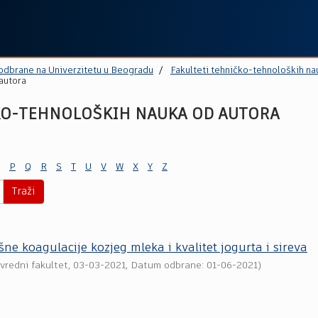
 odbrane na Univerzitetu u Beogradu
Fakulteti tehničko-tehnoloških na
autora
KO-TEHNOLOŠKIH NAUKA OD AUTORA
P
Q
R
S
T
U
V
W
X
Y
Z
Traži
išne koagulacije kozjeg mleka i kvalitet jogurta i sireva
vredni fakultet
,
03-03-2021
, Datum odbrane: 01-06-2021)