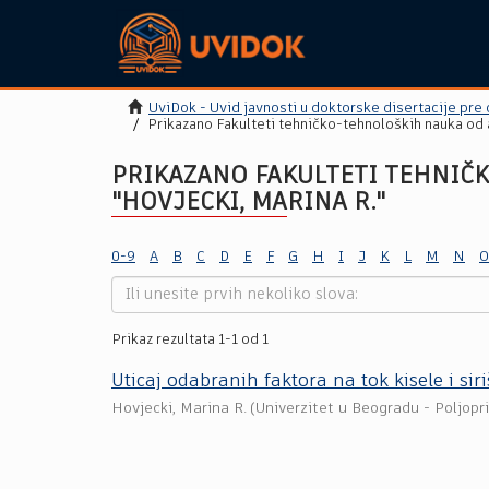
UviDok - Uvid javnosti u doktorske disertacije pre
Prikazano Fakulteti tehničko-tehnoloških nauka od 
PRIKAZANO FAKULTETI TEHNIČ
"HOVJECKI, MARINA R."
0-9
A
B
C
D
E
F
G
H
I
J
K
L
M
N
O
Prikaz rezultata 1-1 od 1
Uticaj odabranih faktora na tok kisele i sir
Hovjecki, Marina R.
(
Univerzitet u Beogradu - Poljopri