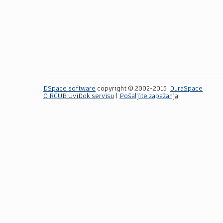
DSpace software
copyright © 2002-2015
DuraSpace
O RCUB UviDok servisu
|
Pošaljite zapažanja