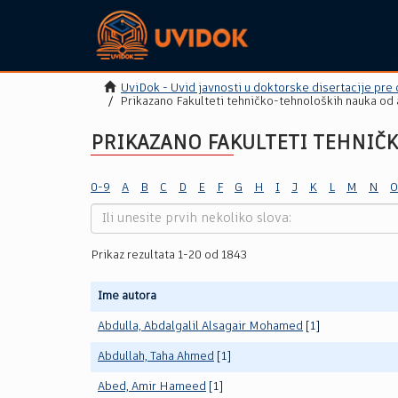
UviDok - Uvid javnosti u doktorske disertacije pre
Prikazano Fakulteti tehničko-tehnoloških nauka od 
PRIKAZANO FAKULTETI TEHNIČ
0-9
A
B
C
D
E
F
G
H
I
J
K
L
M
N
O
Prikaz rezultata 1-20 od 1843
Ime autora
Abdulla, Abdalgalil Alsagair Mohamed
[1]
Abdullah, Taha Ahmed
[1]
Abed, Amir Hameed
[1]