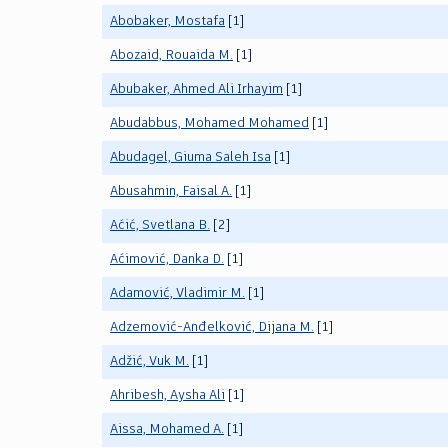
Abobaker, Mostafa
[1]
Abozaid, Rouaida M.
[1]
Abubaker, Ahmed Ali Irhayim
[1]
Abudabbus, Mohamed Mohamed
[1]
Abudagel, Giuma Saleh Isa
[1]
Abusahmin, Faisal A.
[1]
Aćić, Svetlana B.
[2]
Aćimović, Danka D.
[1]
Adamović, Vladimir M.
[1]
Adzemović-Anđelković, Dijana M.
[1]
Adžić, Vuk M.
[1]
Ahribesh, Aysha Ali
[1]
Aissa, Mohamed A.
[1]