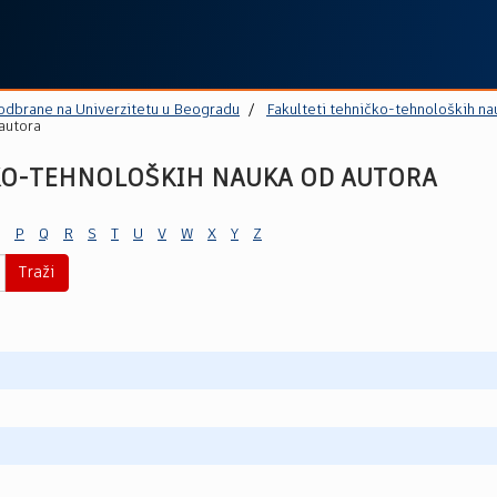
 odbrane na Univerzitetu u Beogradu
Fakulteti tehničko-tehnoloških na
autora
KO-TEHNOLOŠKIH NAUKA OD AUTORA
P
Q
R
S
T
U
V
W
X
Y
Z
Traži