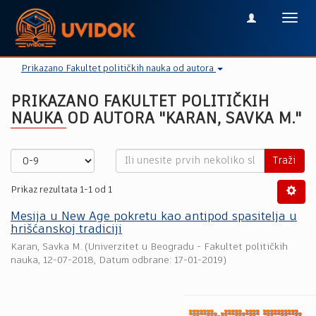
Toggl
navig
Prikazano Fakultet političkih nauka od autora
PRIKAZANO FAKULTET POLITIČKIH
NAUKA OD AUTORA "KARAN, SAVKA M."
Traži
Prikaz rezultata 1-1 od 1
Mesija u New Age pokretu kao antipod spasitelja u
hrišćanskoj tradiciji
Karan, Savka M.
(
Univerzitet u Beogradu - Fakultet političkih
nauka
,
12-07-2018
, Datum odbrane: 17-01-2019)