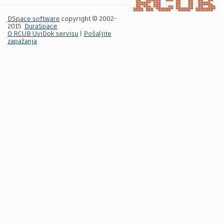
DSpace software
copyright © 2002-
2015
DuraSpace
O RCUB UviDok servisu
|
Pošaljite
zapažanja