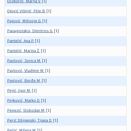
Ocokoljić, Marija V.
[1]
Otović Višnjić, Filip B.
[1]
Pajović, Milivoje G.
[1]
Panagiotakis, Dimitrios G.
[1]
Pantelić, Ana P.
[1]
Pantelić, Marina Ž.
[1]
Pavlović, Jovica M.
[1]
Pavlović, Vladimir M.
[1]
Pavlović, Đorđe M.
[1]
Pejić, Igor M.
[1]
Pejković, Marko D.
[1]
Penezić, Slobodan M.
[1]
Perić Diligenski, Tijana D.
[1]
Pešić, Milena M.
[1]