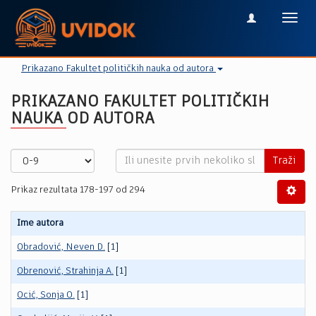
Toggl
navig
Prikazano Fakultet političkih nauka od autora
PRIKAZANO FAKULTET POLITIČKIH
NAUKA OD AUTORA
Traži
Prikaz rezultata 178-197 od 294
Ime autora
Obradović, Neven D.
[1]
Obrenović, Strahinja A.
[1]
Ocić, Sonja O.
[1]