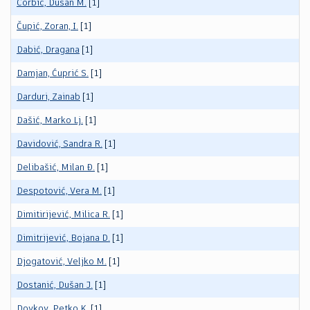
Čorbić, Dušan M.
[1]
Čupić, Zoran, I.
[1]
Dabić, Dragana
[1]
Damjan, Ćuprić S.
[1]
Darduri, Zainab
[1]
Dašić, Marko Lj.
[1]
Davidović, Sandra R.
[1]
Delibašić, Milan Đ.
[1]
Despotović, Vera M.
[1]
Dimitirijević, Milica R.
[1]
Dimitrijević, Bojana D.
[1]
Djogatović, Veljko M.
[1]
Dostanić, Dušan J.
[1]
Doykov, Petko K.
[1]