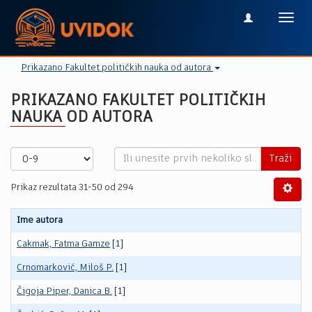
Toggl
navig
Prikazano Fakultet političkih nauka od autora
PRIKAZANO FAKULTET POLITIČKIH
NAUKA OD AUTORA
Traži
Prikaz rezultata 31-50 od 294
Ime autora
Cakmak, Fatma Gamze
[1]
Crnomarković, Miloš P.
[1]
Čigoja Piper, Danica B.
[1]