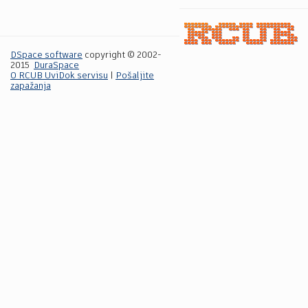
DSpace software
copyright © 2002-
2015
DuraSpace
O RCUB UviDok servisu
|
Pošaljite
zapažanja