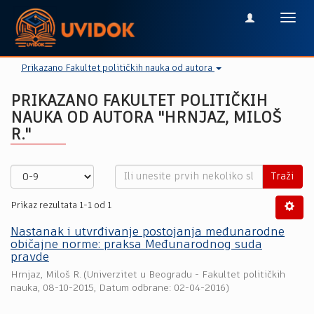
Toggl
navig
Prikazano Fakultet političkih nauka od autora
PRIKAZANO FAKULTET POLITIČKIH
NAUKA OD AUTORA "HRNJAZ, MILOŠ
R."
Traži
Prikaz rezultata 1-1 od 1
Nastanak i utvrđivanje postojanja međunarodne
običajne norme: praksa Međunarodnog suda
pravde
Hrnjaz, Miloš R.
(
Univerzitet u Beogradu - Fakultet političkih
nauka
,
08-10-2015
, Datum odbrane: 02-04-2016)