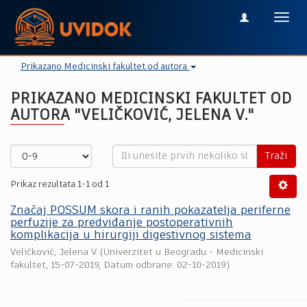
Toggl
navig
Prikazano Medicinski fakultet od autora
PRIKAZANO MEDICINSKI FAKULTET OD
AUTORA "VELIČKOVIĆ, JELENA V."
Traži
Prikaz rezultata 1-1 od 1
Značaj POSSUM skora i ranih pokazatelja periferne
perfuzije za predviđanje postoperativnih
komplikacija u hirurgiji digestivnog sistema
Veličković, Jelena V.
(
Univerzitet u Beogradu - Medicinski
fakultet
,
15-07-2019
, Datum odbrane: 02-10-2019)