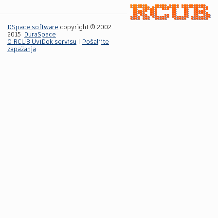
DSpace software
copyright © 2002-
2015
DuraSpace
O RCUB UviDok servisu
|
Pošaljite
zapažanja