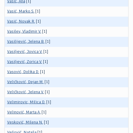
Vasić, Ana
[1]
Vasić, Marko S.
[1]
Vasić, Novak R.
[1]
Vasilev, Vladimir V.
[1]
Vasilijević, Jelena B.
[1]
Vasiljević, Jovica V.
[1]
Vasiljević, Zorica V.
[1]
Vasović, Dolika D.
[1]
Veličković, Dejan M.
[1]
Veličković, Jelena V.
[1]
Velimirovic, Milica D.
[1]
Velinović, Marta A.
[1]
Vesković, Milena N.
[1]
Vešović, Nataša
[1]