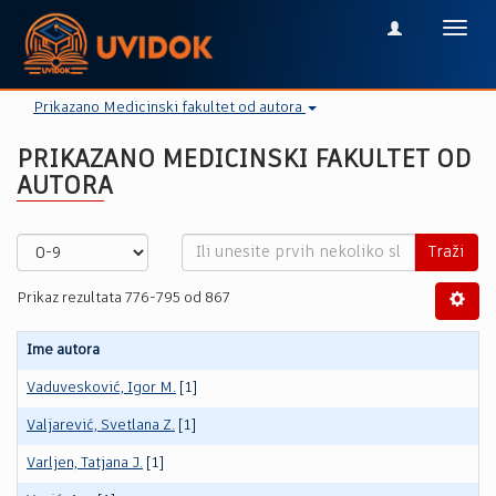
Toggl
navig
Prikazano Medicinski fakultet od autora
PRIKAZANO MEDICINSKI FAKULTET OD
AUTORA
Traži
Prikaz rezultata 776-795 od 867
Ime autora
Vaduvesković, Igor M.
[1]
Valjarević, Svetlana Z.
[1]
Varljen, Tatjana J.
[1]