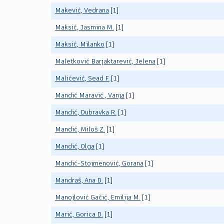
Makević, Vedrana
[1]
Maksić, Jasmina M.
[1]
Maksić, Milanko
[1]
Maletković Barjaktarević, Jelena
[1]
Malićević, Sead F.
[1]
Mandić Maravić , Vanja
[1]
Mandić, Dubravka R.
[1]
Mandić, Miloš Z.
[1]
Mandić, Olga
[1]
Mandić-Stojmenović, Gorana
[1]
Mandraš, Ana D.
[1]
Manojlović Gačić, Emilija M.
[1]
Marić, Gorica D.
[1]