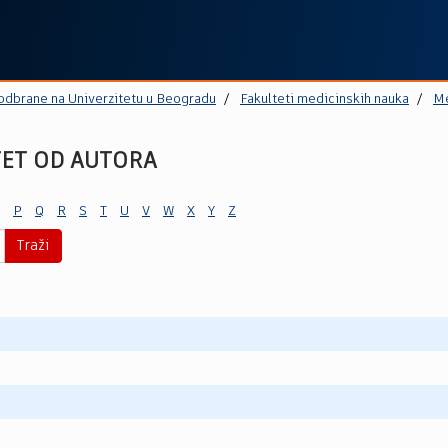
 odbrane na Univerzitetu u Beogradu
Fakulteti medicinskih nauka
Me
TET OD AUTORA
P
Q
R
S
T
U
V
W
X
Y
Z
Traži