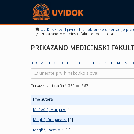
UviDok - Uvid javnosti u doktorske disertacije pre
Prikazano Medicinski fakultet od autora
PRIKAZANO MEDICINSKI FAKUL
0-9
A
B
C
D
E
F
G
H
I
J
K
L
M
N
O
Prikaz rezultata 344-363 od 867
Ime autora
Maćešić, Marija V.
[1]
Maglić, Dragana N.
[1]
Maglić, Rastko K.
[1]