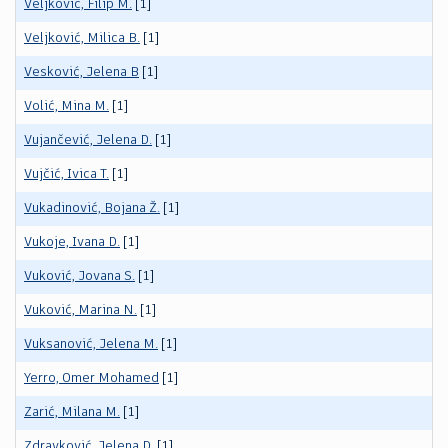
Veljković, Filip M.
[1]
Veljković, Milica B.
[1]
Vesković, Jelena B
[1]
Volić, Mina M.
[1]
Vujančević, Jelena D.
[1]
Vujčić, Ivica T.
[1]
Vukadinović, Bojana Ž.
[1]
Vukoje, Ivana D.
[1]
Vuković, Jovana S.
[1]
Vuković, Marina N.
[1]
Vuksanović, Jelena M.
[1]
Yerro, Omer Mohamed
[1]
Zarić, Milana M.
[1]
Zdravković, Jelena D.
[1]