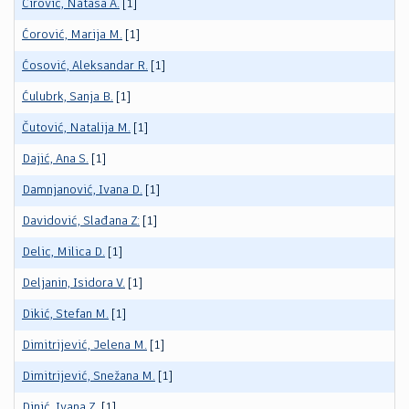
Ćirović, Nataša A.
[1]
Ćorović, Marija M.
[1]
Ćosović, Aleksandar R.
[1]
Ćulubrk, Sanja B.
[1]
Čutović, Natalija M.
[1]
Dajić, Ana S.
[1]
Damnjanović, Ivana D.
[1]
Davidović, Slađana Z:
[1]
Delic, Milica D.
[1]
Deljanin, Isidora V.
[1]
Dikić, Stefan M.
[1]
Dimitrijević, Jelena M.
[1]
Dimitrijević, Snežana M.
[1]
Dinić, Ivana Z.
[1]