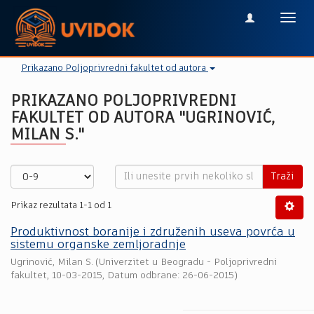
Toggl
navig
Prikazano Poljoprivredni fakultet od autora
PRIKAZANO POLJOPRIVREDNI
FAKULTET OD AUTORA "UGRINOVIĆ,
MILAN S."
Traži
Prikaz rezultata 1-1 od 1
Produktivnost boranije i združenih useva povrća u
sistemu organske zemljoradnje
Ugrinović, Milan S.
(
Univerzitet u Beogradu - Poljoprivredni
fakultet
,
10-03-2015
, Datum odbrane: 26-06-2015)