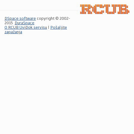
DSpace software
copyright © 2002-
2015
DuraSpace
O RCUB UviDok servisu
|
Pošaljite
zapažanja