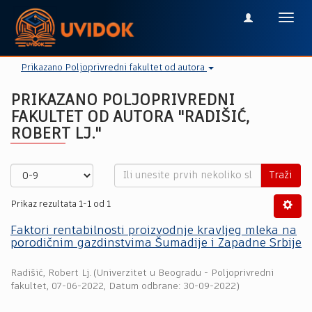
Toggl
navig
Prikazano Poljoprivredni fakultet od autora
PRIKAZANO POLJOPRIVREDNI
FAKULTET OD AUTORA "RADIŠIĆ,
ROBERT LJ."
Traži
Prikaz rezultata 1-1 od 1
Faktori rentabilnosti proizvodnje kravljeg mleka na
porodičnim gazdinstvima Šumadije i Zapadne Srbije
Radišić, Robert Lj.
(
Univerzitet u Beogradu - Poljoprivredni
fakultet
,
07-06-2022
, Datum odbrane: 30-09-2022)