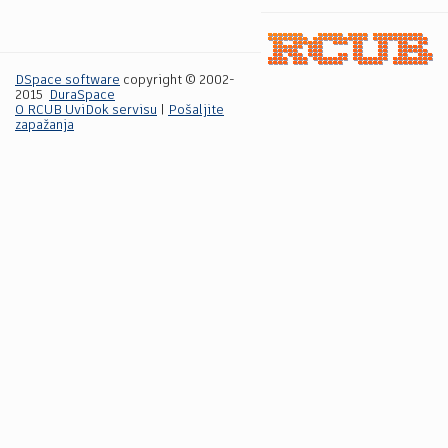
DSpace software
copyright © 2002-
2015
DuraSpace
O RCUB UviDok servisu
|
Pošaljite
zapažanja