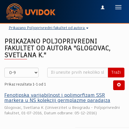
Toggl
navig
Prikazano Poljoprivredni fakultet od autora
PRIKAZANO POLJOPRIVREDNI
FAKULTET OD AUTORA "GLOGOVAC,
SVETLANA K."
Traži
Prikaz rezultata 1-1 od 1
Fenotipska varijabilnost i polimorfizam SSR
markera u NS kolekciji germplazme paradajza
Glogovac, Svetlana K.
(
Univerzitet u Beogradu - Poljoprivredni
fakultet
,
01-07-2016
, Datum odbrane: 05-12-2016)