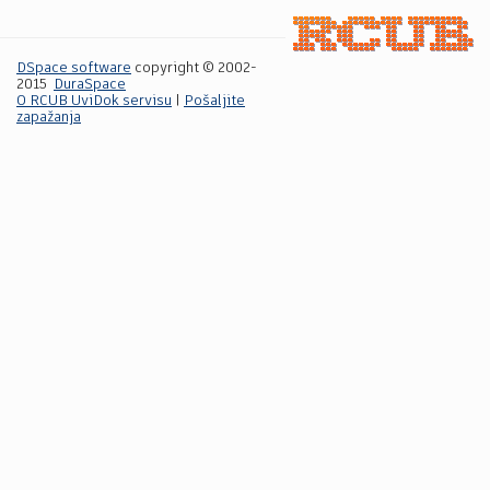
DSpace software
copyright © 2002-
2015
DuraSpace
O RCUB UviDok servisu
|
Pošaljite
zapažanja