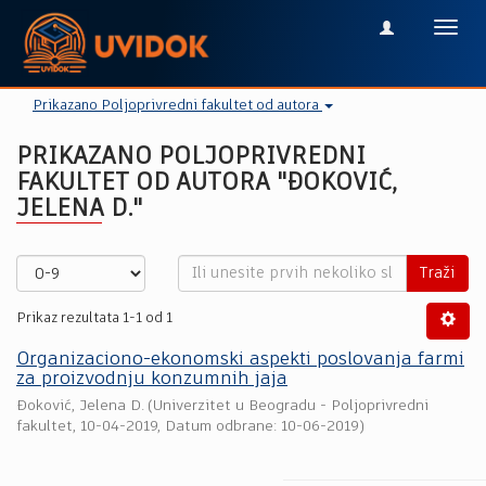
Toggl
navig
Prikazano Poljoprivredni fakultet od autora
PRIKAZANO POLJOPRIVREDNI
FAKULTET OD AUTORA "ĐOKOVIĆ,
JELENA D."
Traži
Prikaz rezultata 1-1 od 1
Organizaciono-ekonomski aspekti poslovanja farmi
za proizvodnju konzumnih jaja
Đoković, Jelena D.
(
Univerzitet u Beogradu - Poljoprivredni
fakultet
,
10-04-2019
, Datum odbrane: 10-06-2019)