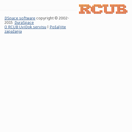
DSpace software
copyright © 2002-
2015
DuraSpace
O RCUB UviDok servisu
|
Pošaljite
zapažanja